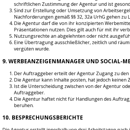
schriftlichen Zustimmung der Agentur und ist gesond
Sind zur Erstellung oder Umsetzung von Arbeitserge
Nachforderungen gemäß §§ 32, 32a UrhG gehen zu L
Die Agentur darf die von ihr konzipierten Werbemitt
Präsentationen nutzen. Dies gilt auch für mit ihr v
Nutzungsrechte an abgelehnten oder nicht ausgeführ
Eine Übertragung ausschließlicher, zeitlich und räum
vergüten wurde.
9. WERBEANZEIGENMANAGER UND SOCIAL-M
Der Auftraggeber erteilt der Agentur Zugang zu de
Die Agentur kann Inhalte posten, hat jedoch keinen Zu
Ist die Unterscheidung zwischen von der Agentur ode
Auftraggeber.
Die Agentur haftet nicht für Handlungen des Auftr
beruhen.
10. BESPRECHUNGSBERICHTE
Die Agentur erstellt innerhalb von drei Arbeitstagen nach 