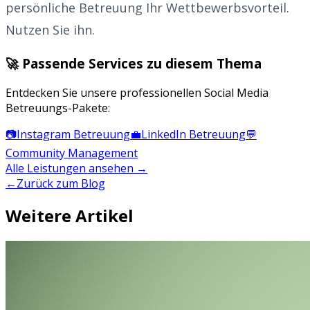
persönliche Betreuung Ihr Wettbewerbsvorteil.
Nutzen Sie ihn.
🚀 Passende Services zu diesem Thema
Entdecken Sie unsere professionellen Social Media
Betreuungs-Pakete:
📷
Instagram Betreuung
💼
LinkedIn Betreuung
💬
Community Management
Alle Leistungen ansehen →
←
Zurück zum Blog
Weitere Artikel