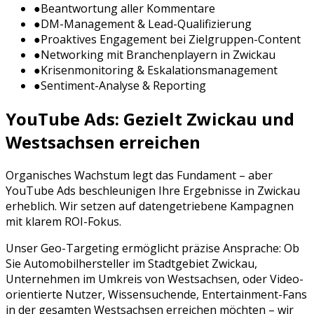
●
Beantwortung aller Kommentare
●
DM-Management & Lead-Qualifizierung
●
Proaktives Engagement bei Zielgruppen-Content
●
Networking mit Branchenplayern in
Zwickau
●
Krisenmonitoring & Eskalationsmanagement
●
Sentiment-Analyse & Reporting
YouTube Ads
: Gezielt
Zwickau
und
Westsachsen
erreichen
Organisches Wachstum legt das Fundament – aber
YouTube Ads
beschleunigen Ihre Ergebnisse in
Zwickau
erheblich. Wir setzen auf datengetriebene Kampagnen
mit klarem ROI-Fokus.
Unser Geo-Targeting ermöglicht präzise Ansprache: Ob
Sie
Automobilhersteller
im Stadtgebiet
Zwickau
,
Unternehmen im Umkreis von
Westsachsen
, oder
Video-
orientierte Nutzer, Wissensuchende, Entertainment-Fans
in der gesamten
Westsachsen
erreichen möchten – wir