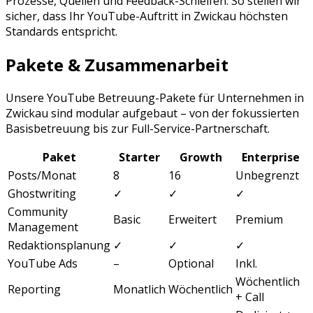
Prozesse, Quellen und Feedback-Schleifen. So stellen wir
sicher, dass Ihr
YouTube
-Auftritt in
Zwickau
höchsten
Standards entspricht.
Pakete & Zusammenarbeit
Unsere
YouTube Betreuung
-Pakete für Unternehmen in
Zwickau
sind modular aufgebaut – von der fokussierten
Basisbetreuung bis zur Full-Service-Partnerschaft.
Paket
Starter
Growth
Enterprise
Posts/Monat
8
16
Unbegrenzt
Ghostwriting
✓
✓
✓
Community
Basic
Erweitert
Premium
Management
Redaktionsplanung
✓
✓
✓
YouTube Ads
–
Optional
Inkl.
Wöchentlich
Reporting
Monatlich
Wöchentlich
+ Call