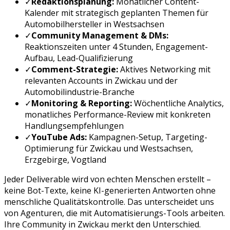
✓
Redaktionsplanung:
Monatlicher Content-
Kalender mit strategisch geplanten Themen für
Automobilhersteller
in
Westsachsen
✓
Community Management & DMs:
Reaktionszeiten unter 4 Stunden, Engagement-
Aufbau, Lead-Qualifizierung
✓
Comment-Strategie:
Aktives Networking mit
relevanten Accounts in
Zwickau
und der
Automobilindustrie
-Branche
✓
Monitoring & Reporting:
Wöchentliche Analytics,
monatliches Performance-Review mit konkreten
Handlungsempfehlungen
✓
YouTube Ads
:
Kampagnen-Setup, Targeting-
Optimierung für
Zwickau
und
Westsachsen,
Erzgebirge, Vogtland
Jeder Deliverable wird von echten Menschen erstellt –
keine Bot-Texte, keine KI-generierten Antworten ohne
menschliche Qualitätskontrolle. Das unterscheidet uns
von Agenturen, die mit Automatisierungs-Tools arbeiten.
Ihre Community in
Zwickau
merkt den Unterschied.