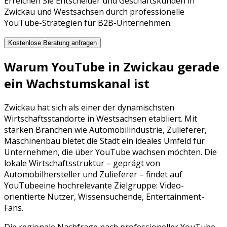
Erreichen Sie Entscheider und Geschäftskunden in
Zwickau und Westsachsen durch professionelle
YouTube-Strategien für B2B-Unternehmen.
Kostenlose Beratung anfragen
Warum
YouTube
in
Zwickau
gerade
ein Wachstumskanal ist
Zwickau
hat sich als einer der dynamischsten
Wirtschaftsstandorte in
Westsachsen
etabliert. Mit
starken Branchen wie
Automobilindustrie, Zulieferer,
Maschinenbau
bietet die Stadt ein ideales Umfeld für
Unternehmen, die über
YouTube
wachsen möchten. Die
lokale Wirtschaftsstruktur – geprägt von
Automobilhersteller
und
Zulieferer
– findet auf
YouTube
eine hochrelevante Zielgruppe:
Video-
orientierte Nutzer, Wissensuchende, Entertainment-
Fans
.
Die regionale Nachfrage nach professioneller
YouTube