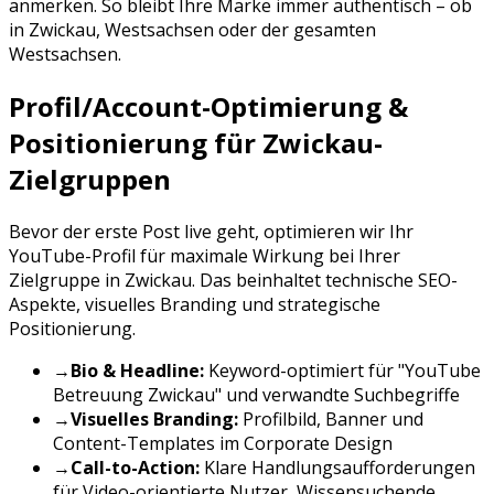
anmerken. So bleibt Ihre Marke immer authentisch – ob
in
Zwickau
,
Westsachsen
oder der gesamten
Westsachsen
.
Profil/Account-Optimierung &
Positionierung für
Zwickau
-
Zielgruppen
Bevor der erste Post live geht, optimieren wir Ihr
YouTube
-Profil für maximale Wirkung bei Ihrer
Zielgruppe in
Zwickau
. Das beinhaltet technische SEO-
Aspekte, visuelles Branding und strategische
Positionierung.
→
Bio & Headline:
Keyword-optimiert für "
YouTube
Betreuung
Zwickau
" und verwandte Suchbegriffe
→
Visuelles Branding:
Profilbild, Banner und
Content-Templates im Corporate Design
→
Call-to-Action:
Klare Handlungsaufforderungen
für
Video-orientierte Nutzer, Wissensuchende,