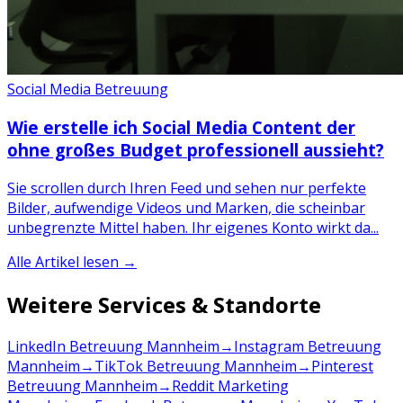
Social Media Betreuung
Wie erstelle ich Social Media Content der
ohne großes Budget professionell aussieht?
Sie scrollen durch Ihren Feed und sehen nur perfekte
Bilder, aufwendige Videos und Marken, die scheinbar
unbegrenzte Mittel haben. Ihr eigenes Konto wirkt da...
Alle Artikel lesen →
Weitere Services & Standorte
LinkedIn Betreuung Mannheim
→
Instagram Betreuung
Mannheim
→
TikTok Betreuung Mannheim
→
Pinterest
Betreuung Mannheim
→
Reddit Marketing