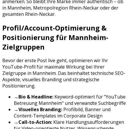
anmerken. So bleibt Ihre Marke immer authentisch – ob
in
Mannheim
,
Metropolregion Rhein-Neckar
oder der
gesamten
Rhein-Neckar
.
Profil/Account-Optimierung &
Positionierung für
Mannheim
-
Zielgruppen
Bevor der erste Post live geht, optimieren wir Ihr
YouTube
-Profil für maximale Wirkung bei Ihrer
Zielgruppe in
Mannheim
. Das beinhaltet technische SEO-
Aspekte, visuelles Branding und strategische
Positionierung.
→
Bio & Headline:
Keyword-optimiert für "
YouTube
Betreuung
Mannheim
" und verwandte Suchbegriffe
→
Visuelles Branding:
Profilbild, Banner und
Content-Templates im Corporate Design
→
Call-to-Action:
Klare Handlungsaufforderungen
für
Video-orientierte Nutzer, Wissensuchende,