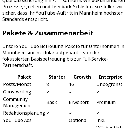
Qualitätssicherung E-E-A-T-konform: Wir dokumentieren
Prozesse, Quellen und Feedback-Schleifen. So stellen wir
sicher, dass Ihr
YouTube
-Auftritt in
Mannheim
höchsten
Standards entspricht.
Pakete & Zusammenarbeit
Unsere
YouTube Betreuung
-Pakete für Unternehmen in
Mannheim
sind modular aufgebaut – von der
fokussierten Basisbetreuung bis zur Full-Service-
Partnerschaft.
Paket
Starter
Growth
Enterprise
Posts/Monat
8
16
Unbegrenzt
Ghostwriting
✓
✓
✓
Community
Basic
Erweitert
Premium
Management
Redaktionsplanung
✓
✓
✓
YouTube Ads
–
Optional
Inkl.
Wöchentlich