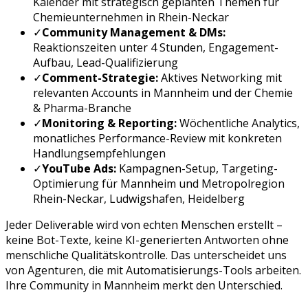
Kalender mit strategisch geplanten Themen für
Chemieunternehmen
in
Rhein-Neckar
✓
Community Management & DMs:
Reaktionszeiten unter 4 Stunden, Engagement-
Aufbau, Lead-Qualifizierung
✓
Comment-Strategie:
Aktives Networking mit
relevanten Accounts in
Mannheim
und der
Chemie
& Pharma
-Branche
✓
Monitoring & Reporting:
Wöchentliche Analytics,
monatliches Performance-Review mit konkreten
Handlungsempfehlungen
✓
YouTube Ads
:
Kampagnen-Setup, Targeting-
Optimierung für
Mannheim
und
Metropolregion
Rhein-Neckar, Ludwigshafen, Heidelberg
Jeder Deliverable wird von echten Menschen erstellt –
keine Bot-Texte, keine KI-generierten Antworten ohne
menschliche Qualitätskontrolle. Das unterscheidet uns
von Agenturen, die mit Automatisierungs-Tools arbeiten.
Ihre Community in
Mannheim
merkt den Unterschied.