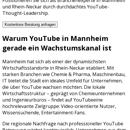
Positionieren Sie sich als Branchenexperte in Mannheim
und Rhein-Neckar durch durchdachtes YouTube-
Thought-Leadership.
Kostenlose Beratung anfragen
Warum
YouTube
in
Mannheim
gerade ein Wachstumskanal ist
Mannheim
hat sich als einer der dynamischsten
Wirtschaftsstandorte in
Rhein-Neckar
etabliert. Mit
starken Branchen wie
Chemie & Pharma, Maschinenbau,
IT
bietet die Stadt ein ideales Umfeld für Unternehmen,
die über
YouTube
wachsen möchten. Die lokale
Wirtschaftsstruktur – geprägt von
Chemieunternehmen
und
Ingenieurbüros
– findet auf
YouTube
eine
hochrelevante Zielgruppe:
Video-orientierte Nutzer,
Wissensuchende, Entertainment-Fans
.
Die regionale Nachfrage nach professioneller
YouTube
Betreuung
wächst kontinuierlich. Unternehmen aus dem