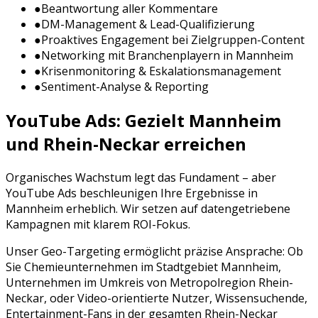
●
Beantwortung aller Kommentare
●
DM-Management & Lead-Qualifizierung
●
Proaktives Engagement bei Zielgruppen-Content
●
Networking mit Branchenplayern in
Mannheim
●
Krisenmonitoring & Eskalationsmanagement
●
Sentiment-Analyse & Reporting
YouTube Ads
: Gezielt
Mannheim
und
Rhein-Neckar
erreichen
Organisches Wachstum legt das Fundament – aber
YouTube Ads
beschleunigen Ihre Ergebnisse in
Mannheim
erheblich. Wir setzen auf datengetriebene
Kampagnen mit klarem ROI-Fokus.
Unser Geo-Targeting ermöglicht präzise Ansprache: Ob
Sie
Chemieunternehmen
im Stadtgebiet
Mannheim
,
Unternehmen im Umkreis von
Metropolregion Rhein-
Neckar
, oder
Video-orientierte Nutzer, Wissensuchende,
Entertainment-Fans
in der gesamten
Rhein-Neckar