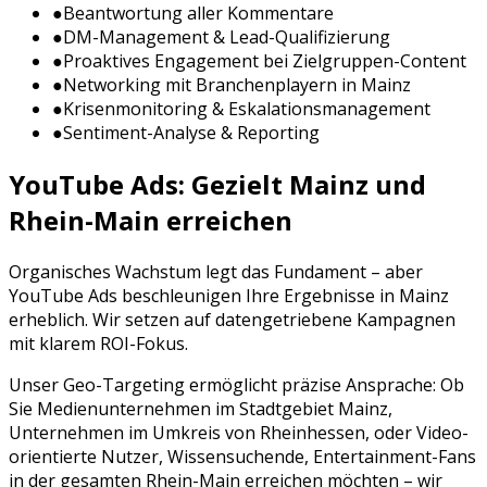
●
Beantwortung aller Kommentare
●
DM-Management & Lead-Qualifizierung
●
Proaktives Engagement bei Zielgruppen-Content
●
Networking mit Branchenplayern in
Mainz
●
Krisenmonitoring & Eskalationsmanagement
●
Sentiment-Analyse & Reporting
YouTube Ads
: Gezielt
Mainz
und
Rhein-Main
erreichen
Organisches Wachstum legt das Fundament – aber
YouTube Ads
beschleunigen Ihre Ergebnisse in
Mainz
erheblich. Wir setzen auf datengetriebene Kampagnen
mit klarem ROI-Fokus.
Unser Geo-Targeting ermöglicht präzise Ansprache: Ob
Sie
Medienunternehmen
im Stadtgebiet
Mainz
,
Unternehmen im Umkreis von
Rheinhessen
, oder
Video-
orientierte Nutzer, Wissensuchende, Entertainment-Fans
in der gesamten
Rhein-Main
erreichen möchten – wir