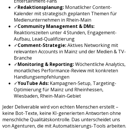
Entertainment-Fans
✓
Redaktionsplanung:
Monatlicher Content-
Kalender mit strategisch geplanten Themen für
Medienunternehmen
in
Rhein-Main
✓
Community Management & DMs:
Reaktionszeiten unter 4 Stunden, Engagement-
Aufbau, Lead-Qualifizierung
✓
Comment-Strategie:
Aktives Networking mit
relevanten Accounts in
Mainz
und der
Medien & TV
-
Branche
✓
Monitoring & Reporting:
Wöchentliche Analytics,
monatliches Performance-Review mit konkreten
Handlungsempfehlungen
✓
YouTube Ads
:
Kampagnen-Setup, Targeting-
Optimierung für
Mainz
und
Rheinhessen,
Wiesbaden, Rhein-Main-Gebiet
Jeder Deliverable wird von echten Menschen erstellt –
keine Bot-Texte, keine KI-generierten Antworten ohne
menschliche Qualitätskontrolle. Das unterscheidet uns
von Agenturen, die mit Automatisierungs-Tools arbeiten.