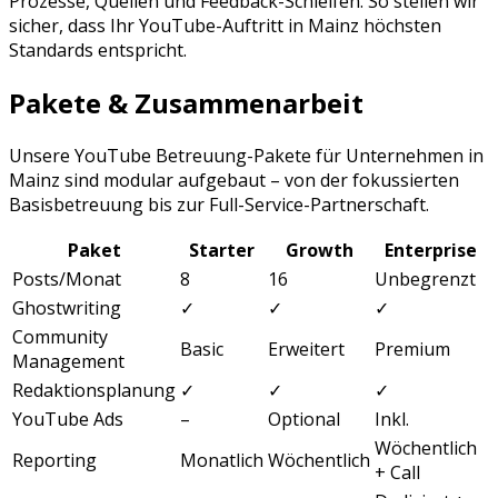
Prozesse, Quellen und Feedback-Schleifen. So stellen wir
sicher, dass Ihr
YouTube
-Auftritt in
Mainz
höchsten
Standards entspricht.
Pakete & Zusammenarbeit
Unsere
YouTube Betreuung
-Pakete für Unternehmen in
Mainz
sind modular aufgebaut – von der fokussierten
Basisbetreuung bis zur Full-Service-Partnerschaft.
Paket
Starter
Growth
Enterprise
Posts/Monat
8
16
Unbegrenzt
Ghostwriting
✓
✓
✓
Community
Basic
Erweitert
Premium
Management
Redaktionsplanung
✓
✓
✓
YouTube Ads
–
Optional
Inkl.
Wöchentlich
Reporting
Monatlich
Wöchentlich
+ Call