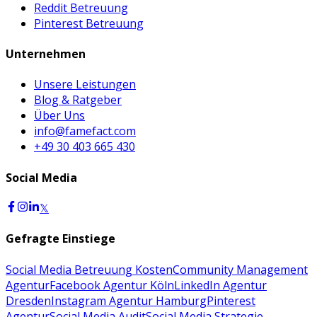
Reddit Betreuung
Pinterest Betreuung
Unternehmen
Unsere Leistungen
Blog & Ratgeber
Über Uns
info@famefact.com
+49 30 403 665 430
Social Media
𝕏
Gefragte Einstiege
Social Media Betreuung Kosten
Community Management
Agentur
Facebook Agentur Köln
LinkedIn Agentur
Dresden
Instagram Agentur Hamburg
Pinterest
Agentur
Social Media Audit
Social Media Strategie