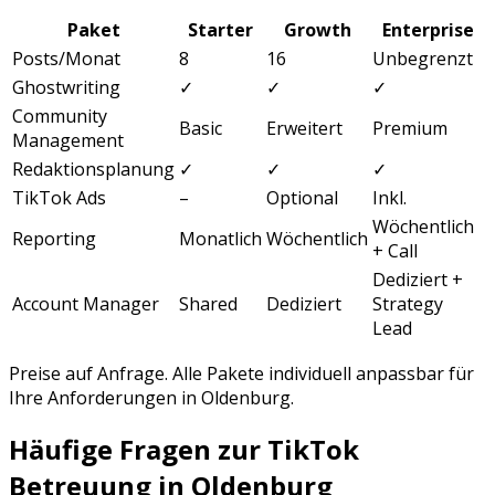
Paket
Starter
Growth
Enterprise
Posts/Monat
8
16
Unbegrenzt
Ghostwriting
✓
✓
✓
Community
Basic
Erweitert
Premium
Management
Redaktionsplanung
✓
✓
✓
TikTok Ads
–
Optional
Inkl.
Wöchentlich
Reporting
Monatlich
Wöchentlich
+ Call
Dediziert +
Account Manager
Shared
Dediziert
Strategy
Lead
Preise auf Anfrage. Alle Pakete individuell anpassbar für
Ihre Anforderungen in
Oldenburg
.
Häufige Fragen zur
TikTok
Betreuung
in
Oldenburg