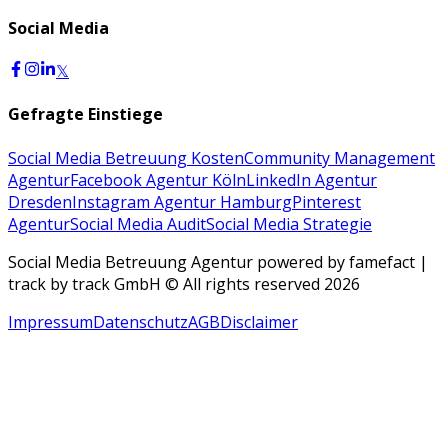
Social Media
𝕏
Gefragte Einstiege
Social Media Betreuung Kosten
Community Management
Agentur
Facebook Agentur Köln
LinkedIn Agentur
Dresden
Instagram Agentur Hamburg
Pinterest
Agentur
Social Media Audit
Social Media Strategie
Social Media Betreuung Agentur powered by famefact |
track by track GmbH © All rights reserved 2026
Impressum
Datenschutz
AGB
Disclaimer