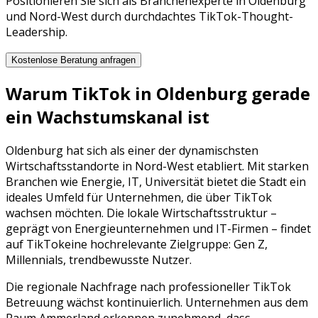
Positionieren Sie sich als Branchenexperte in Oldenburg
und Nord-West durch durchdachtes TikTok-Thought-
Leadership.
Kostenlose Beratung anfragen
Warum
TikTok
in
Oldenburg
gerade
ein Wachstumskanal ist
Oldenburg
hat sich als einer der dynamischsten
Wirtschaftsstandorte in
Nord-West
etabliert. Mit starken
Branchen wie
Energie, IT, Universität
bietet die Stadt ein
ideales Umfeld für Unternehmen, die über
TikTok
wachsen möchten. Die lokale Wirtschaftsstruktur –
geprägt von
Energieunternehmen
und
IT-Firmen
– findet
auf
TikTok
eine hochrelevante Zielgruppe:
Gen Z,
Millennials, trendbewusste Nutzer
.
Die regionale Nachfrage nach professioneller
TikTok
Betreuung
wächst kontinuierlich. Unternehmen aus dem
Raum
Ammerland
erkennen zunehmend, dass