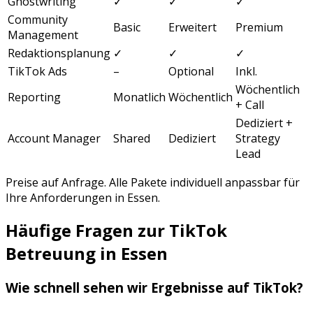
Ghostwriting
✓
✓
✓
Community
Basic
Erweitert
Premium
Management
Redaktionsplanung
✓
✓
✓
TikTok Ads
–
Optional
Inkl.
Wöchentlich
Reporting
Monatlich
Wöchentlich
+ Call
Dediziert +
Account Manager
Shared
Dediziert
Strategy
Lead
Preise auf Anfrage. Alle Pakete individuell anpassbar für
Ihre Anforderungen in
Essen
.
Häufige Fragen zur
TikTok
Betreuung
in
Essen
Wie schnell sehen wir Ergebnisse auf
TikTok
?