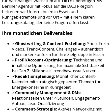
für nachhaltiges Wachstum auf
TikTok
benötigen. Als
Berliner Agentur mit Fokus auf die DACH-Region
betreuen wir Unternehmen in
Essen
und
Ruhrgebiet
remote und vor Ort – mit einem klaren
Leistungskatalog, der keine Fragen offen lässt.
Ihre monatlichen Deliverables:
✓
Ghostwriting & Content-Erstellung:
Short-Form
Videos, Trend-Content, Challenges
– authentisch
und markenkonform für Ihre Zielgruppe in
Essen
✓
Profil/Account-Optimierung:
Technische und
inhaltliche Optimierung für maximale Sichtbarkeit
bei
Gen Z, Millennials, trendbewusste Nutzer
✓
Redaktionsplanung:
Monatlicher Content-
Kalender mit strategisch geplanten Themen für
Energiekonzerne
in
Ruhrgebiet
✓
Community Management & DMs:
Reaktionszeiten unter 4 Stunden, Engagement-
Aufbau, Lead-Qualifizierung
✓
Comment-Strategie:
Aktives Networking mit