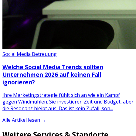
Social Media Betreuung
Welche Social Media Trends sollten
Unternehmen 2026 auf keinen Fall
ignorieren?
Ihre Marketingstrategie fühlt sich an wie ein Kampf
gegen Windmühlen. Sie investieren Zeit und Budget, aber
die Resonanz bleibt aus. Das ist kein Zufall, son...
Alle Artikel lesen →
Weitere Services & Standorte