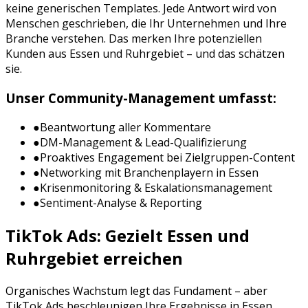
keine generischen Templates. Jede Antwort wird von
Menschen geschrieben, die Ihr Unternehmen und Ihre
Branche verstehen. Das merken Ihre potenziellen
Kunden aus
Essen
und
Ruhrgebiet
– und das schätzen
sie.
Unser Community-Management umfasst:
●
Beantwortung aller Kommentare
●
DM-Management & Lead-Qualifizierung
●
Proaktives Engagement bei Zielgruppen-Content
●
Networking mit Branchenplayern in
Essen
●
Krisenmonitoring & Eskalationsmanagement
●
Sentiment-Analyse & Reporting
TikTok Ads
: Gezielt
Essen
und
Ruhrgebiet
erreichen
Organisches Wachstum legt das Fundament – aber
TikTok Ads
beschleunigen Ihre Ergebnisse in
Essen