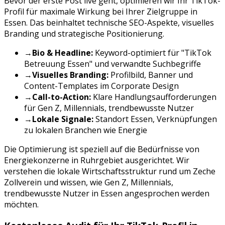
Bevor der erste Post live geht, optimieren wir Ihr
TikTok
-
Profil für maximale Wirkung bei Ihrer Zielgruppe in
Essen
. Das beinhaltet technische SEO-Aspekte, visuelles
Branding und strategische Positionierung.
→
Bio & Headline:
Keyword-optimiert für "
TikTok
Betreuung
Essen
" und verwandte Suchbegriffe
→
Visuelles Branding:
Profilbild, Banner und
Content-Templates im Corporate Design
→
Call-to-Action:
Klare Handlungsaufforderungen
für
Gen Z, Millennials, trendbewusste Nutzer
→
Lokale Signale:
Standort
Essen
, Verknüpfungen
zu lokalen Branchen wie
Energie
Die Optimierung ist speziell auf die Bedürfnisse von
Energiekonzerne
in
Ruhrgebiet
ausgerichtet. Wir
verstehen die lokale Wirtschaftsstruktur rund um
Zeche
Zollverein
und wissen, wie
Gen Z, Millennials,
trendbewusste Nutzer
in
Essen
angesprochen werden
möchten.