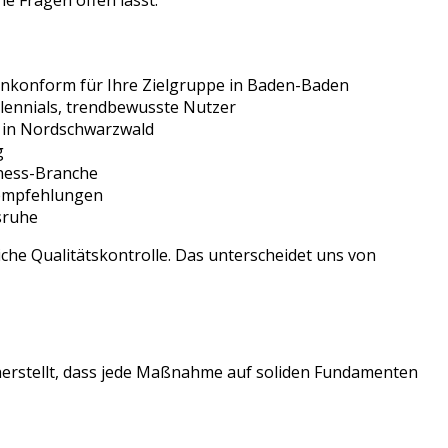
e Fragen offen lässt.
nkonform für Ihre Zielgruppe in
Baden-Baden
llennials, trendbewusste Nutzer
in
Nordschwarzwald
g
ness
-Branche
sempfehlungen
sruhe
che Qualitätskontrolle. Das unterscheidet uns von
herstellt, dass jede Maßnahme auf soliden Fundamenten