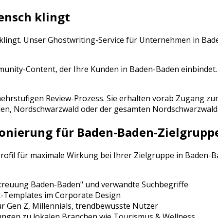
ensch klingt
 klingt. Unser Ghostwriting-Service für Unternehmen in
Bad
ity-Content, der Ihre Kunden in Baden-Baden einbindet. R
n mehrstufigen Review-Prozess. Sie erhalten vorab Zugang
den
,
Nordschwarzwald
oder der gesamten
Nordschwarzwald
ionierung für
Baden-Baden
-Zielgrupp
Profil für maximale Wirkung bei Ihrer Zielgruppe in
Baden-B
treuung
Baden-Baden
" und verwandte Suchbegriffe
t-Templates im Corporate Design
ür
Gen Z, Millennials, trendbewusste Nutzer
ungen zu lokalen Branchen wie
Tourismus & Wellness