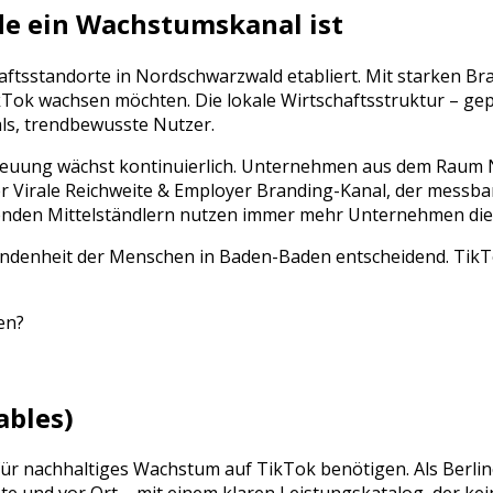
e ein Wachstumskanal ist
haftsstandorte in
Nordschwarzwald
etabliert. Mit starken B
kTok
wachsen möchten. Die lokale Wirtschaftsstruktur – ge
als, trendbewusste Nutzer
.
reuung
wächst kontinuierlich. Unternehmen aus dem Raum
er
Virale Reichweite & Employer Branding
-Kanal, der messba
benden Mittelständlern nutzen immer mehr Unternehmen die 
denheit der Menschen in Baden-Baden entscheidend. TikTok
en
?
ables)
 für nachhaltiges Wachstum auf
TikTok
benötigen. Als Berli