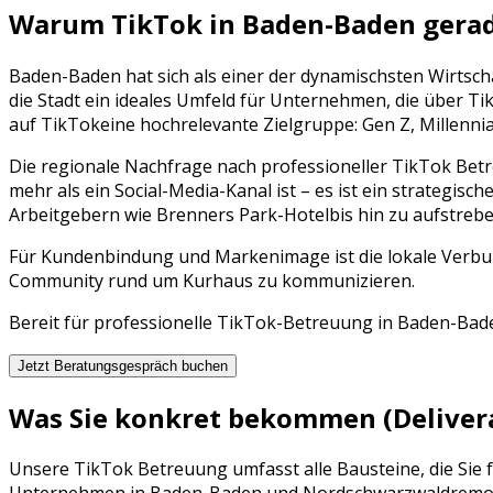
Warum
TikTok
in
Baden-Baden
gerad
Baden-Baden
hat sich als einer der dynamischsten Wirtsc
die Stadt ein ideales Umfeld für Unternehmen, die über
Ti
auf
TikTok
eine hochrelevante Zielgruppe:
Gen Z, Millenni
Die regionale Nachfrage nach professioneller
TikTok Bet
mehr als ein Social-Media-Kanal ist – es ist ein strategisch
Arbeitgebern wie
Brenners Park-Hotel
bis hin zu aufstre
Für Kundenbindung und Markenimage ist die lokale Verbun
Community rund um Kurhaus zu kommunizieren.
Bereit für professionelle
TikTok
-Betreuung in
Baden-Bad
Jetzt Beratungsgespräch buchen
Was Sie konkret bekommen (Deliver
Unsere
TikTok Betreuung
umfasst alle Bausteine, die Sie