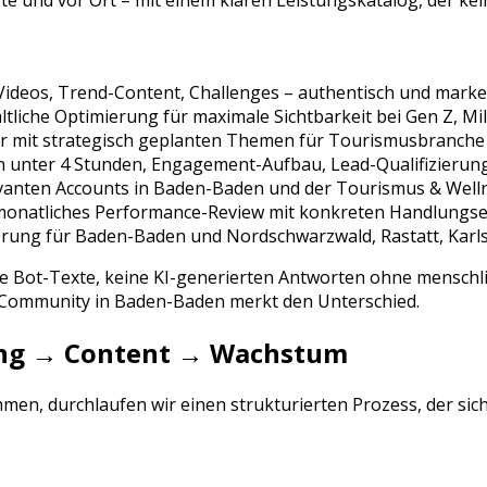
e und vor Ort – mit einem klaren Leistungskatalog, der kein
Videos, Trend-Content, Challenges
– authentisch und marke
tliche Optimierung für maximale Sichtbarkeit bei
Gen Z, Mi
r mit strategisch geplanten Themen für
Tourismusbranche
n unter 4 Stunden, Engagement-Aufbau, Lead-Qualifizierun
vanten Accounts in
Baden-Baden
und der
Tourismus & Well
 monatliches Performance-Review mit konkreten Handlung
erung für
Baden-Baden
und
Nordschwarzwald, Rastatt, Karl
ne Bot-Texte, keine KI-generierten Antworten ohne menschli
e Community in
Baden-Baden
merkt den Unterschied.
rung → Content → Wachstum
en, durchlaufen wir einen strukturierten Prozess, der sic