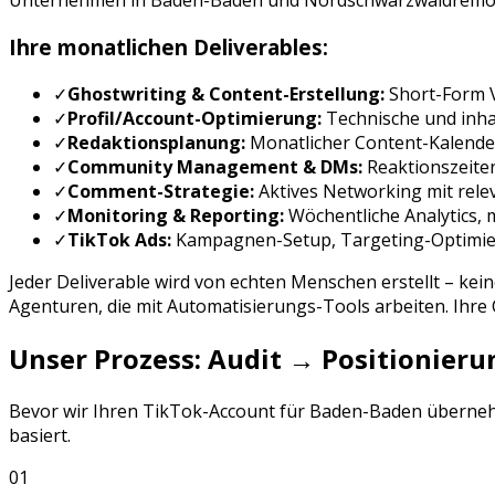
Unternehmen in
Baden-Baden
und
Nordschwarzwald
remot
Ihre monatlichen Deliverables:
✓
Ghostwriting & Content-Erstellung:
Short-Form 
✓
Profil/Account-Optimierung:
Technische und inhal
✓
Redaktionsplanung:
Monatlicher Content-Kalende
✓
Community Management & DMs:
Reaktionszeite
✓
Comment-Strategie:
Aktives Networking mit rele
✓
Monitoring & Reporting:
Wöchentliche Analytics,
✓
TikTok Ads
:
Kampagnen-Setup, Targeting-Optimi
Jeder Deliverable wird von echten Menschen erstellt – kei
Agenturen, die mit Automatisierungs-Tools arbeiten. Ihr
Unser Prozess: Audit → Positionie
Bevor wir Ihren
TikTok
-Account für
Baden-Baden
übernehm
basiert.
01