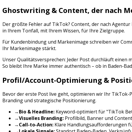
Ghostwriting & Content, der nach M
Der größte Fehler auf
TikTok
? Content, der nach Agentur
in Ihrem Tonfall, mit Ihrem Wissen, für Ihre Zielgruppe.
Für Kundenbindung und Markenimage schreiben wir Commun
Ihr Markenimage stärkt.
Unser Qualitätsversprechen: Jeder Post durchläuft eine
So bleibt Ihre Marke immer authentisch – ob in
Baden-Ba
Profil/Account-Optimierung & Posit
Bevor der erste Post live geht, optimieren wir Ihr
TikTok
-
Branding und strategische Positionierung.
→
Bio & Headline:
Keyword-optimiert für "
TikTok Be
→
Visuelles Branding:
Profilbild, Banner und Conten
→
Call-to-Action:
Klare Handlungsaufforderungen f
→
Lokale Signale:
Standort
Baden-Baden
, Verknüpf