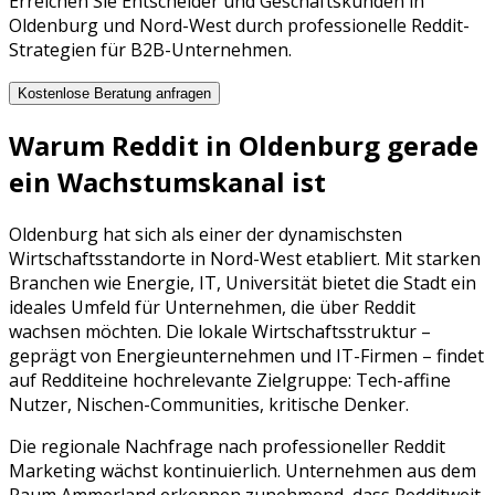
Erreichen Sie Entscheider und Geschäftskunden in
Oldenburg und Nord-West durch professionelle Reddit-
Strategien für B2B-Unternehmen.
Kostenlose Beratung anfragen
Warum
Reddit
in
Oldenburg
gerade
ein Wachstumskanal ist
Oldenburg
hat sich als einer der dynamischsten
Wirtschaftsstandorte in
Nord-West
etabliert. Mit starken
Branchen wie
Energie, IT, Universität
bietet die Stadt ein
ideales Umfeld für Unternehmen, die über
Reddit
wachsen möchten. Die lokale Wirtschaftsstruktur –
geprägt von
Energieunternehmen
und
IT-Firmen
– findet
auf
Reddit
eine hochrelevante Zielgruppe:
Tech-affine
Nutzer, Nischen-Communities, kritische Denker
.
Die regionale Nachfrage nach professioneller
Reddit
Marketing
wächst kontinuierlich. Unternehmen aus dem
Raum
Ammerland
erkennen zunehmend, dass
Reddit
weit