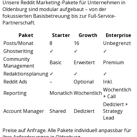
Unsere
Reddit Marketing
-Pakete für Unternehmen in
Oldenburg
sind modular aufgebaut – von der
fokussierten Basisbetreuung bis zur Full-Service-
Partnerschaft.
Paket
Starter
Growth
Enterprise
Posts/Monat
8
16
Unbegrenzt
Ghostwriting
✓
✓
✓
Community
Basic
Erweitert
Premium
Management
Redaktionsplanung
✓
✓
✓
Reddit Ads
–
Optional
Inkl.
Wöchentlich
Reporting
Monatlich
Wöchentlich
+ Call
Dediziert +
Account Manager
Shared
Dediziert
Strategy
Lead
Preise auf Anfrage. Alle Pakete individuell anpassbar für
Ihre Anforderungen in
Oldenburg
.