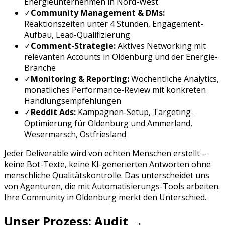
Energieunternehmen
in
Nord-West
✓
Community Management & DMs:
Reaktionszeiten unter 4 Stunden, Engagement-
Aufbau, Lead-Qualifizierung
✓
Comment-Strategie:
Aktives Networking mit
relevanten Accounts in
Oldenburg
und der
Energie
-
Branche
✓
Monitoring & Reporting:
Wöchentliche Analytics,
monatliches Performance-Review mit konkreten
Handlungsempfehlungen
✓
Reddit Ads
:
Kampagnen-Setup, Targeting-
Optimierung für
Oldenburg
und
Ammerland,
Wesermarsch, Ostfriesland
Jeder Deliverable wird von echten Menschen erstellt –
keine Bot-Texte, keine KI-generierten Antworten ohne
menschliche Qualitätskontrolle. Das unterscheidet uns
von Agenturen, die mit Automatisierungs-Tools arbeiten.
Ihre Community in
Oldenburg
merkt den Unterschied.
Unser Prozess: Audit →