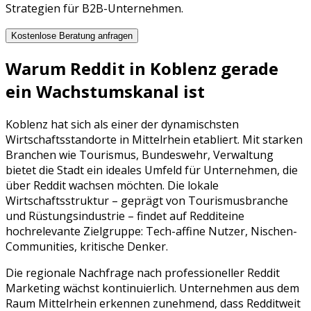
Strategien für B2B-Unternehmen.
Kostenlose Beratung anfragen
Warum
Reddit
in
Koblenz
gerade
ein Wachstumskanal ist
Koblenz
hat sich als einer der dynamischsten
Wirtschaftsstandorte in
Mittelrhein
etabliert. Mit starken
Branchen wie
Tourismus, Bundeswehr, Verwaltung
bietet die Stadt ein ideales Umfeld für Unternehmen, die
über
Reddit
wachsen möchten. Die lokale
Wirtschaftsstruktur – geprägt von
Tourismusbranche
und
Rüstungsindustrie
– findet auf
Reddit
eine
hochrelevante Zielgruppe:
Tech-affine Nutzer, Nischen-
Communities, kritische Denker
.
Die regionale Nachfrage nach professioneller
Reddit
Marketing
wächst kontinuierlich. Unternehmen aus dem
Raum
Mittelrhein
erkennen zunehmend, dass
Reddit
weit