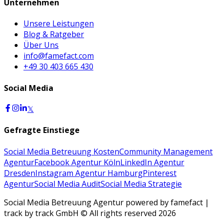
Unternehmen
Unsere Leistungen
Blog & Ratgeber
Über Uns
info@famefact.com
+49 30 403 665 430
Social Media
𝕏
Gefragte Einstiege
Social Media Betreuung Kosten
Community Management
Agentur
Facebook Agentur Köln
LinkedIn Agentur
Dresden
Instagram Agentur Hamburg
Pinterest
Agentur
Social Media Audit
Social Media Strategie
Social Media Betreuung Agentur powered by famefact |
track by track GmbH © All rights reserved 2026