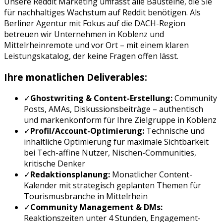
Unsere
Reddit Marketing
umfasst alle Bausteine, die Sie
für nachhaltiges Wachstum auf
Reddit
benötigen. Als
Berliner Agentur mit Fokus auf die DACH-Region
betreuen wir Unternehmen in
Koblenz
und
Mittelrhein
remote und vor Ort – mit einem klaren
Leistungskatalog, der keine Fragen offen lässt.
Ihre monatlichen Deliverables:
✓
Ghostwriting & Content-Erstellung:
Community
Posts, AMAs, Diskussionsbeiträge
– authentisch
und markenkonform für Ihre Zielgruppe in
Koblenz
✓
Profil/Account-Optimierung:
Technische und
inhaltliche Optimierung für maximale Sichtbarkeit
bei
Tech-affine Nutzer, Nischen-Communities,
kritische Denker
✓
Redaktionsplanung:
Monatlicher Content-
Kalender mit strategisch geplanten Themen für
Tourismusbranche
in
Mittelrhein
✓
Community Management & DMs:
Reaktionszeiten unter 4 Stunden, Engagement-