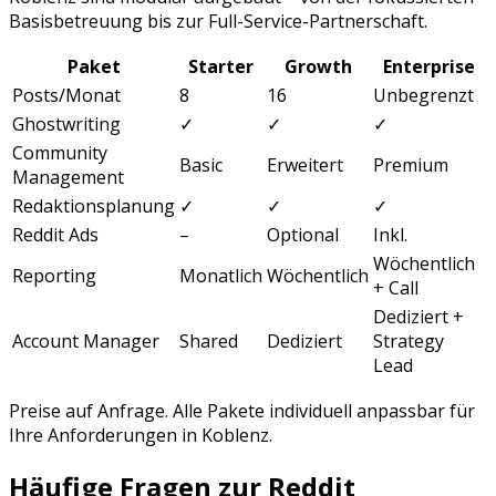
Basisbetreuung bis zur Full-Service-Partnerschaft.
Paket
Starter
Growth
Enterprise
Posts/Monat
8
16
Unbegrenzt
Ghostwriting
✓
✓
✓
Community
Basic
Erweitert
Premium
Management
Redaktionsplanung
✓
✓
✓
Reddit Ads
–
Optional
Inkl.
Wöchentlich
Reporting
Monatlich
Wöchentlich
+ Call
Dediziert +
Account Manager
Shared
Dediziert
Strategy
Lead
Preise auf Anfrage. Alle Pakete individuell anpassbar für
Ihre Anforderungen in
Koblenz
.
Häufige Fragen zur
Reddit