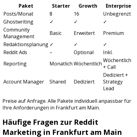
Paket
Starter
Growth
Enterprise
Posts/Monat
8
16
Unbegrenzt
Ghostwriting
✓
✓
✓
Community
Basic
Erweitert
Premium
Management
Redaktionsplanung
✓
✓
✓
Reddit Ads
–
Optional
Inkl.
Wöchentlich
Reporting
Monatlich
Wöchentlich
+ Call
Dediziert +
Account Manager
Shared
Dediziert
Strategy
Lead
Preise auf Anfrage. Alle Pakete individuell anpassbar für
Ihre Anforderungen in
Frankfurt am Main
.
Häufige Fragen zur
Reddit
Marketing
in
Frankfurt am Main