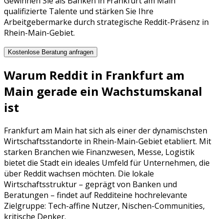
Gewinnen Sie als Banken in Frankfurt am Main
qualifizierte Talente und stärken Sie Ihre
Arbeitgebermarke durch strategische Reddit-Präsenz in
Rhein-Main-Gebiet.
Kostenlose Beratung anfragen
Warum
Reddit
in
Frankfurt am
Main
gerade ein Wachstumskanal
ist
Frankfurt am Main
hat sich als einer der dynamischsten
Wirtschaftsstandorte in
Rhein-Main-Gebiet
etabliert. Mit
starken Branchen wie
Finanzwesen, Messe, Logistik
bietet die Stadt ein ideales Umfeld für Unternehmen, die
über
Reddit
wachsen möchten. Die lokale
Wirtschaftsstruktur – geprägt von
Banken
und
Beratungen
– findet auf
Reddit
eine hochrelevante
Zielgruppe:
Tech-affine Nutzer, Nischen-Communities,
kritische Denker
.