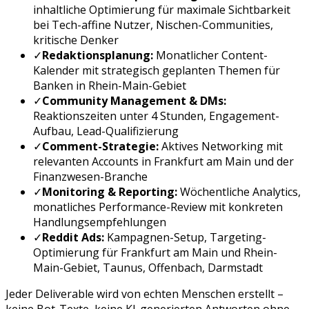
inhaltliche Optimierung für maximale Sichtbarkeit
bei
Tech-affine Nutzer, Nischen-Communities,
kritische Denker
✓
Redaktionsplanung:
Monatlicher Content-
Kalender mit strategisch geplanten Themen für
Banken
in
Rhein-Main-Gebiet
✓
Community Management & DMs:
Reaktionszeiten unter 4 Stunden, Engagement-
Aufbau, Lead-Qualifizierung
✓
Comment-Strategie:
Aktives Networking mit
relevanten Accounts in
Frankfurt am Main
und der
Finanzwesen
-Branche
✓
Monitoring & Reporting:
Wöchentliche Analytics,
monatliches Performance-Review mit konkreten
Handlungsempfehlungen
✓
Reddit Ads
:
Kampagnen-Setup, Targeting-
Optimierung für
Frankfurt am Main
und
Rhein-
Main-Gebiet, Taunus, Offenbach, Darmstadt
Jeder Deliverable wird von echten Menschen erstellt –
keine Bot-Texte, keine KI-generierten Antworten ohne