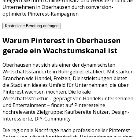
Steigern Sie Ihren Online-Umsatz und Website-Traffic als
Unternehmen in Oberhausen durch conversion-
optimierte Pinterest-Kampagnen.
Kostenlose Beratung anfragen
Warum
Pinterest
in
Oberhausen
gerade ein Wachstumskanal ist
Oberhausen
hat sich als einer der dynamischsten
Wirtschaftsstandorte in
Ruhrgebiet
etabliert. Mit starken
Branchen wie
Handel, Freizeit, Dienstleistungen
bietet
die Stadt ein ideales Umfeld für Unternehmen, die über
Pinterest
wachsen möchten. Die lokale
Wirtschaftsstruktur – geprägt von
Handelsunternehmen
und
Entertainment
– findet auf
Pinterest
eine
hochrelevante Zielgruppe:
Kaufbereite Nutzer, Design-
Interessierte, DIY-Community
.
Die regionale Nachfrage nach professioneller
Pinterest
Betreuung
wächst kontinuierlich. Unternehmen aus dem