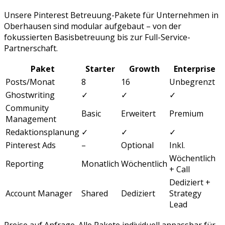
Unsere
Pinterest Betreuung
-Pakete für Unternehmen in
Oberhausen
sind modular aufgebaut – von der
fokussierten Basisbetreuung bis zur Full-Service-
Partnerschaft.
Paket
Starter
Growth
Enterprise
Posts/Monat
8
16
Unbegrenzt
Ghostwriting
✓
✓
✓
Community
Basic
Erweitert
Premium
Management
Redaktionsplanung
✓
✓
✓
Pinterest Ads
–
Optional
Inkl.
Wöchentlich
Reporting
Monatlich
Wöchentlich
+ Call
Dediziert +
Account Manager
Shared
Dediziert
Strategy
Lead
Preise auf Anfrage. Alle Pakete individuell anpassbar für