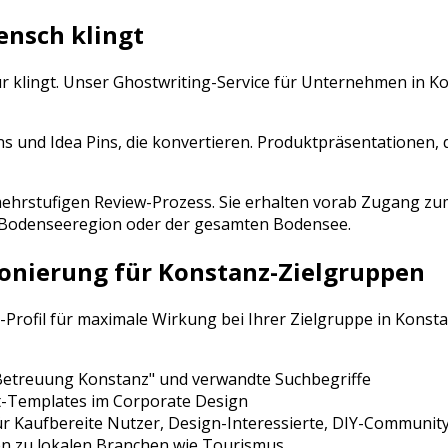
ensch klingt
ur klingt. Unser Ghostwriting-Service für Unternehmen in
Ko
ns und Idea Pins, die konvertieren. Produktpräsentationen, 
n mehrstufigen Review-Prozess. Sie erhalten vorab Zugang
Bodenseeregion
oder der gesamten
Bodensee
.
ionierung für
Konstanz
-Zielgruppen
-Profil für maximale Wirkung bei Ihrer Zielgruppe in
Konst
 Betreuung
Konstanz
" und verwandte Suchbegriffe
t-Templates im Corporate Design
ür
Kaufbereite Nutzer, Design-Interessierte, DIY-Communit
n zu lokalen Branchen wie
Tourismus