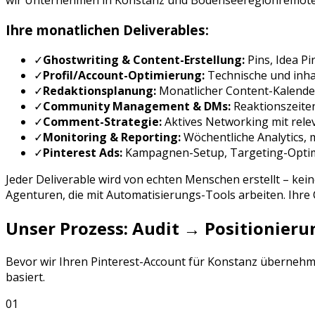
wir Unternehmen in
Konstanz
und
Bodenseeregion
remote
Ihre monatlichen Deliverables:
✓
Ghostwriting & Content-Erstellung:
Pins, Idea P
✓
Profil/Account-Optimierung:
Technische und inhal
✓
Redaktionsplanung:
Monatlicher Content-Kalende
✓
Community Management & DMs:
Reaktionszeite
✓
Comment-Strategie:
Aktives Networking mit rele
✓
Monitoring & Reporting:
Wöchentliche Analytics,
✓
Pinterest Ads
:
Kampagnen-Setup, Targeting-Opti
Jeder Deliverable wird von echten Menschen erstellt – kei
Agenturen, die mit Automatisierungs-Tools arbeiten. Ihr
Unser Prozess: Audit → Positionie
Bevor wir Ihren
Pinterest
-Account für
Konstanz
übernehmen
basiert.
01