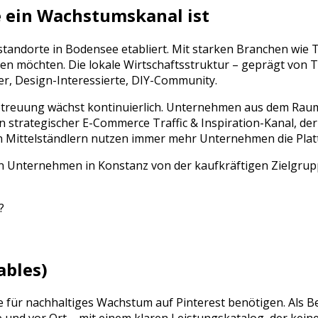
 ein Wachstumskanal ist
standorte in
Bodensee
etabliert. Mit starken Branchen wie
T
n möchten. Die lokale Wirtschaftsstruktur – geprägt von
T
er, Design-Interessierte, DIY-Community
.
etreuung
wächst kontinuierlich. Unternehmen aus dem Ra
in strategischer
E-Commerce Traffic & Inspiration
-Kanal, de
n Mittelständlern nutzen immer mehr Unternehmen die Plat
n Unternehmen in Konstanz von der kaufkräftigen Zielgruppe
?
ables)
ie für nachhaltiges Wachstum auf
Pinterest
benötigen. Als B