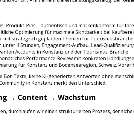
 und vor Ort – mit einem klaren Leistungskatalog, der keine
ins, Produkt-Pins
– authentisch und markenkonform für Ihre
tliche Optimierung für maximale Sichtbarkeit bei
Kaufberei
r mit strategisch geplanten Themen für
Tourismusbranche
n unter 4 Stunden, Engagement-Aufbau, Lead-Qualifizierun
vanten Accounts in
Konstanz
und der
Tourismus
-Branche
 monatliches Performance-Review mit konkreten Handlung
mierung für
Konstanz
und
Bodenseeregion, Schweiz, Vorarl
ne Bot-Texte, keine KI-generierten Antworten ohne menschli
e Community in
Konstanz
merkt den Unterschied.
rung → Content → Wachstum
, durchlaufen wir einen strukturierten Prozess, der siche