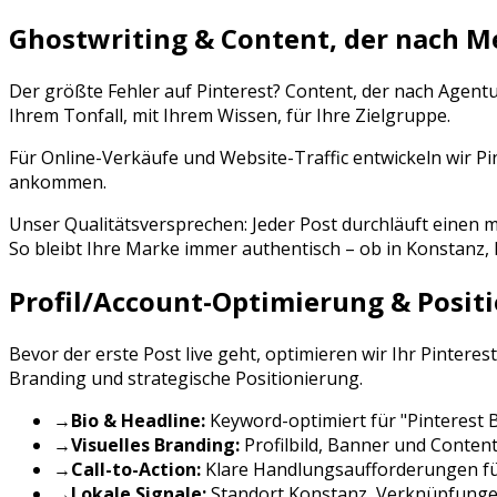
Ghostwriting & Content, der nach M
Der größte Fehler auf
Pinterest
? Content, der nach Agent
Ihrem Tonfall, mit Ihrem Wissen, für Ihre Zielgruppe.
Für Online-Verkäufe und Website-Traffic entwickeln wir Pi
ankommen.
Unser Qualitätsversprechen: Jeder Post durchläuft eine
So bleibt Ihre Marke immer authentisch – ob in
Konstanz
,
Profil/Account-Optimierung & Posit
Bevor der erste Post live geht, optimieren wir Ihr
Pinterest
Branding und strategische Positionierung.
→
Bio & Headline:
Keyword-optimiert für "
Pinterest
→
Visuelles Branding:
Profilbild, Banner und Conten
→
Call-to-Action:
Klare Handlungsaufforderungen f
→
Lokale Signale:
Standort
Konstanz
, Verknüpfunge