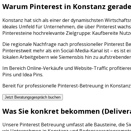
Warum
Pinterest
in
Konstanz
gerade
Konstanz
hat sich als einer der dynamischsten Wirtschafts
ideales Umfeld für Unternehmen, die über
Pinterest
wachse
Pinterest
eine hochrelevante Zielgruppe:
Kaufbereite Nutz
Die regionale Nachfrage nach professioneller
Pinterest B
Pinterest
weit mehr als ein Social-Media-Kanal ist – es ist e
lokalen Arbeitgebern wie
Siemens
bis hin zu aufstrebende
Im Bereich Online-Verkäufe und Website-Traffic profitiere
Pins und Idea Pins.
Bereit für professionelle
Pinterest
-Betreuung in
Konstanz
Jetzt Beratungsgespräch buchen
Was Sie konkret bekommen (Deliver
Unsere
Pinterest Betreuung
umfasst alle Bausteine, die S