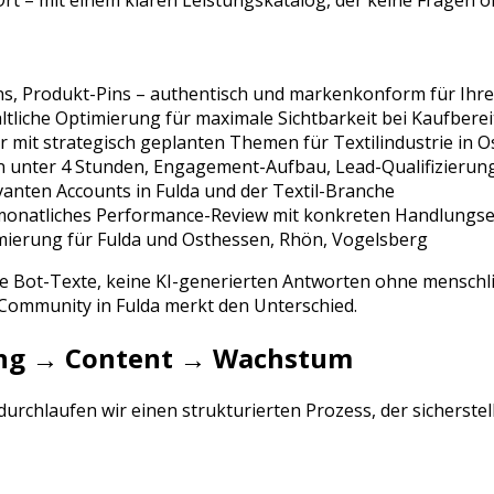
rt – mit einem klaren Leistungskatalog, der keine Fragen of
ins, Produkt-Pins
– authentisch und markenkonform für Ihre
tliche Optimierung für maximale Sichtbarkeit bei
Kaufberei
r mit strategisch geplanten Themen für
Textilindustrie
in
O
n unter 4 Stunden, Engagement-Aufbau, Lead-Qualifizierun
vanten Accounts in
Fulda
und der
Textil
-Branche
 monatliches Performance-Review mit konkreten Handlung
mierung für
Fulda
und
Osthessen, Rhön, Vogelsberg
ne Bot-Texte, keine KI-generierten Antworten ohne menschli
e Community in
Fulda
merkt den Unterschied.
rung → Content → Wachstum
rchlaufen wir einen strukturierten Prozess, der sicherste