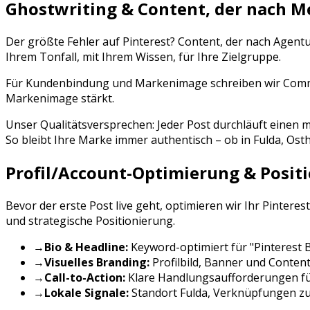
Ghostwriting & Content, der nach M
Der größte Fehler auf
Pinterest
? Content, der nach Agent
Ihrem Tonfall, mit Ihrem Wissen, für Ihre Zielgruppe.
Für Kundenbindung und Markenimage schreiben wir Communi
Markenimage stärkt.
Unser Qualitätsversprechen: Jeder Post durchläuft eine
So bleibt Ihre Marke immer authentisch – ob in
Fulda
,
Ost
Profil/Account-Optimierung & Posit
Bevor der erste Post live geht, optimieren wir Ihr
Pinterest
und strategische Positionierung.
→
Bio & Headline:
Keyword-optimiert für "
Pinterest
→
Visuelles Branding:
Profilbild, Banner und Conten
→
Call-to-Action:
Klare Handlungsaufforderungen f
→
Lokale Signale:
Standort
Fulda
, Verknüpfungen zu