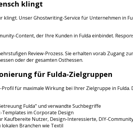
ensch klingt
ur klingt. Unser Ghostwriting-Service für Unternehmen in
Fu
ty-Content, der Ihre Kunden in Fulda einbindet. Response
n mehrstufigen Review-Prozess. Sie erhalten vorab Zugang
hessen
oder der gesamten
Osthessen
.
ionierung für
Fulda
-Zielgruppen
-Profil für maximale Wirkung bei Ihrer Zielgruppe in
Fulda
.
 Betreuung
Fulda
" und verwandte Suchbegriffe
t-Templates im Corporate Design
ür
Kaufbereite Nutzer, Design-Interessierte, DIY-Communit
 lokalen Branchen wie
Textil