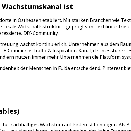
 Wachstumskanal ist
dorte in
Osthessen
etabliert. Mit starken Branchen wie
Text
 lokale Wirtschaftsstruktur – geprägt von
Textilindustrie
u
eressierte, DIY-Community
.
etreuung
wächst kontinuierlich. Unternehmen aus dem Ra
er
E-Commerce Traffic & Inspiration
-Kanal, der messbare Ge
tändlern nutzen immer mehr Unternehmen die Plattform syst
denheit der Menschen in Fulda entscheidend. Pinterest bie
ables)
ie für nachhaltiges Wachstum auf
Pinterest
benötigen. Als B