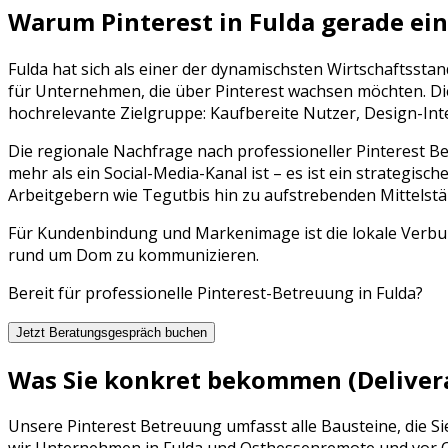
Warum
Pinterest
in
Fulda
gerade ein
Fulda
hat sich als einer der dynamischsten Wirtschaftsstan
für Unternehmen, die über
Pinterest
wachsen möchten. Die
hochrelevante Zielgruppe:
Kaufbereite Nutzer, Design-Int
Die regionale Nachfrage nach professioneller
Pinterest B
mehr als ein Social-Media-Kanal ist – es ist ein strategisch
Arbeitgebern wie
Tegut
bis hin zu aufstrebenden Mittels
Für Kundenbindung und Markenimage ist die lokale Verbun
rund um Dom zu kommunizieren.
Bereit für professionelle
Pinterest
-Betreuung in
Fulda
?
Jetzt Beratungsgespräch buchen
Was Sie konkret bekommen (Deliver
Unsere
Pinterest Betreuung
umfasst alle Bausteine, die S