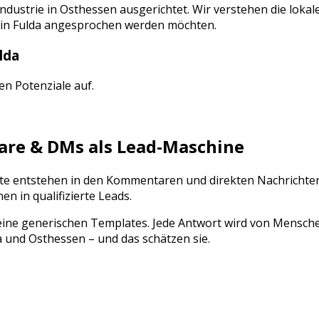
industrie
in
Osthessen
ausgerichtet. Wir verstehen die loka
in
Fulda
angesprochen werden möchten.
lda
gen Potenziale auf.
e & DMs als Lead-Maschine
akte entstehen in den Kommentaren und direkten Nachrichte
 in qualifizierte Leads.
ine generischen Templates. Jede Antwort wird von Mensch
a
und
Osthessen
– und das schätzen sie.