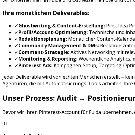
wir Unternehmen in
Fulda
und
Osthessen
remote und vor O
Ihre monatlichen Deliverables:
✓
Ghostwriting & Content-Erstellung:
Pins, Idea P
✓
Profil/Account-Optimierung:
Technische und inhal
✓
Redaktionsplanung:
Monatlicher Content-Kalende
✓
Community Management & DMs:
Reaktionszeite
✓
Comment-Strategie:
Aktives Networking mit rele
✓
Monitoring & Reporting:
Wöchentliche Analytics,
✓
Pinterest Ads
:
Kampagnen-Setup, Targeting-Opti
Jeder Deliverable wird von echten Menschen erstellt – kei
Agenturen, die mit Automatisierungs-Tools arbeiten. Ihr
Unser Prozess: Audit → Positionie
Bevor wir Ihren
Pinterest
-Account für
Fulda
übernehmen, du
01