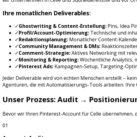
wir Unternehmen in
Celle
und
Südheide
remote und vor Ort
Ihre monatlichen Deliverables:
✓
Ghostwriting & Content-Erstellung:
Pins, Idea P
✓
Profil/Account-Optimierung:
Technische und inhal
✓
Redaktionsplanung:
Monatlicher Content-Kalende
✓
Community Management & DMs:
Reaktionszeite
✓
Comment-Strategie:
Aktives Networking mit rele
✓
Monitoring & Reporting:
Wöchentliche Analytics,
✓
Pinterest Ads
:
Kampagnen-Setup, Targeting-Opti
Jeder Deliverable wird von echten Menschen erstellt – kei
Agenturen, die mit Automatisierungs-Tools arbeiten. Ihr
Unser Prozess: Audit → Positionie
Bevor wir Ihren
Pinterest
-Account für
Celle
übernehmen, du
01