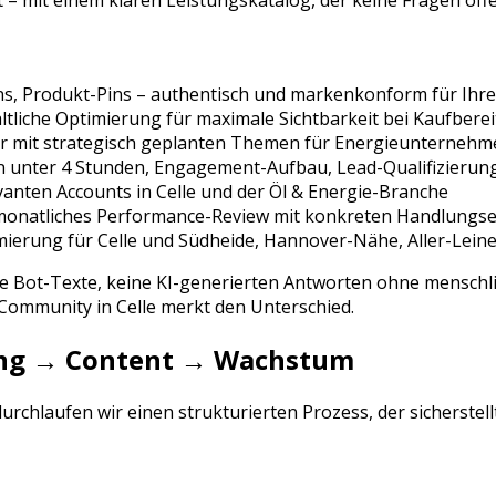
 – mit einem klaren Leistungskatalog, der keine Fragen offe
ins, Produkt-Pins
– authentisch und markenkonform für Ihre
tliche Optimierung für maximale Sichtbarkeit bei
Kaufberei
r mit strategisch geplanten Themen für
Energieunternehm
n unter 4 Stunden, Engagement-Aufbau, Lead-Qualifizierun
vanten Accounts in
Celle
und der
Öl & Energie
-Branche
 monatliches Performance-Review mit konkreten Handlung
mierung für
Celle
und
Südheide, Hannover-Nähe, Aller-Leine
ne Bot-Texte, keine KI-generierten Antworten ohne menschli
e Community in
Celle
merkt den Unterschied.
rung → Content → Wachstum
rchlaufen wir einen strukturierten Prozess, der sicherstel