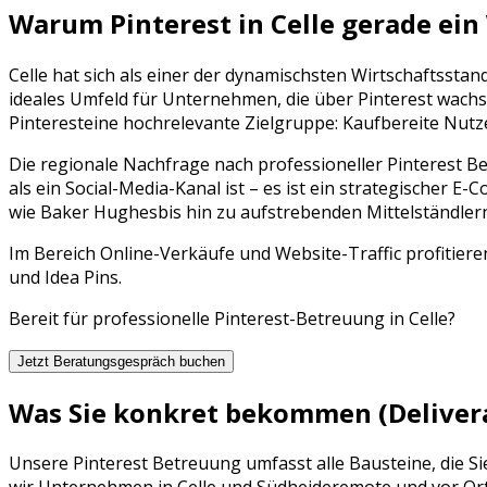
Warum
Pinterest
in
Celle
gerade ein
Celle
hat sich als einer der dynamischsten Wirtschaftsstan
ideales Umfeld für Unternehmen, die über
Pinterest
wachse
Pinterest
eine hochrelevante Zielgruppe:
Kaufbereite Nutz
Die regionale Nachfrage nach professioneller
Pinterest B
als ein Social-Media-Kanal ist – es ist ein strategischer
E-Co
wie
Baker Hughes
bis hin zu aufstrebenden Mittelständle
Im Bereich Online-Verkäufe und Website-Traffic profitieren
und Idea Pins.
Bereit für professionelle
Pinterest
-Betreuung in
Celle
?
Jetzt Beratungsgespräch buchen
Was Sie konkret bekommen (Deliver
Unsere
Pinterest Betreuung
umfasst alle Bausteine, die S