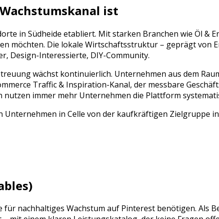
 Wachstumskanal ist
dorte in
Südheide
etabliert. Mit starken Branchen wie
Öl & E
n möchten. Die lokale Wirtschaftsstruktur – geprägt von
E
er, Design-Interessierte, DIY-Community
.
etreuung
wächst kontinuierlich. Unternehmen aus dem Ra
mmerce Traffic & Inspiration
-Kanal, der messbare Geschäft
rn nutzen immer mehr Unternehmen die Plattform systemati
 Unternehmen in Celle von der kaufkräftigen Zielgruppe in S
ables)
ie für nachhaltiges Wachstum auf
Pinterest
benötigen. Als B