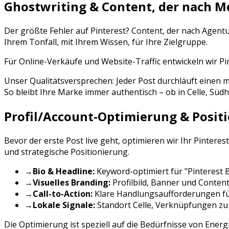
Ghostwriting & Content, der nach M
Der größte Fehler auf
Pinterest
? Content, der nach Agent
Ihrem Tonfall, mit Ihrem Wissen, für Ihre Zielgruppe.
Für Online-Verkäufe und Website-Traffic entwickeln wir Pi
Unser Qualitätsversprechen: Jeder Post durchläuft eine
So bleibt Ihre Marke immer authentisch – ob in
Celle
,
Südh
Profil/Account-Optimierung & Posit
Bevor der erste Post live geht, optimieren wir Ihr
Pinterest
und strategische Positionierung.
→
Bio & Headline:
Keyword-optimiert für "
Pinterest
→
Visuelles Branding:
Profilbild, Banner und Conten
→
Call-to-Action:
Klare Handlungsaufforderungen f
→
Lokale Signale:
Standort
Celle
, Verknüpfungen zu
Die Optimierung ist speziell auf die Bedürfnisse von
Energ