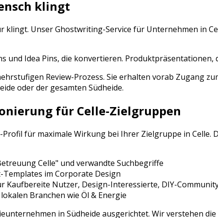
ensch klingt
ur klingt. Unser Ghostwriting-Service für Unternehmen in
Ce
ns und Idea Pins, die konvertieren. Produktpräsentationen, 
n mehrstufigen Review-Prozess. Sie erhalten vorab Zugang
eide
oder der gesamten
Südheide
.
ionierung für
Celle
-Zielgruppen
-Profil für maximale Wirkung bei Ihrer Zielgruppe in
Celle
. 
 Betreuung
Celle
" und verwandte Suchbegriffe
t-Templates im Corporate Design
ür
Kaufbereite Nutzer, Design-Interessierte, DIY-Communit
 lokalen Branchen wie
Öl & Energie
ieunternehmen
in
Südheide
ausgerichtet. Wir verstehen die