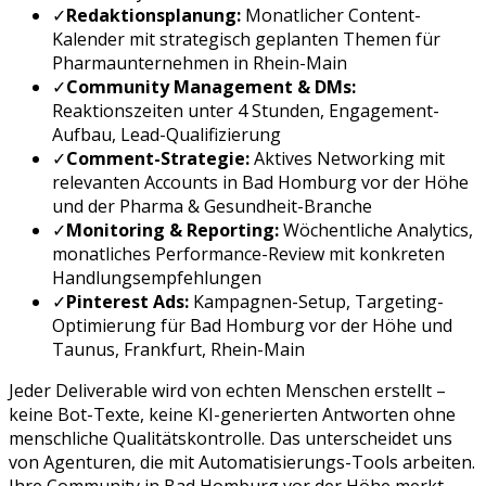
✓
Redaktionsplanung:
Monatlicher Content-
Kalender mit strategisch geplanten Themen für
Pharmaunternehmen
in
Rhein-Main
✓
Community Management & DMs:
Reaktionszeiten unter 4 Stunden, Engagement-
Aufbau, Lead-Qualifizierung
✓
Comment-Strategie:
Aktives Networking mit
relevanten Accounts in
Bad Homburg vor der Höhe
und der
Pharma & Gesundheit
-Branche
✓
Monitoring & Reporting:
Wöchentliche Analytics,
monatliches Performance-Review mit konkreten
Handlungsempfehlungen
✓
Pinterest Ads
:
Kampagnen-Setup, Targeting-
Optimierung für
Bad Homburg vor der Höhe
und
Taunus, Frankfurt, Rhein-Main
Jeder Deliverable wird von echten Menschen erstellt –
keine Bot-Texte, keine KI-generierten Antworten ohne
menschliche Qualitätskontrolle. Das unterscheidet uns
von Agenturen, die mit Automatisierungs-Tools arbeiten.
Ihre Community in
Bad Homburg vor der Höhe
merkt