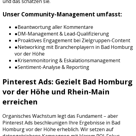
und das schätzen sie.
Unser Community-Management umfasst:
●
Beantwortung aller Kommentare
●
DM-Management & Lead-Qualifizierung
●
Proaktives Engagement bei Zielgruppen-Content
●
Networking mit Branchenplayern in
Bad Homburg
vor der Höhe
●
Krisenmonitoring & Eskalationsmanagement
●
Sentiment-Analyse & Reporting
Pinterest Ads
: Gezielt
Bad Homburg
vor der Höhe
und
Rhein-Main
erreichen
Organisches Wachstum legt das Fundament – aber
Pinterest Ads
beschleunigen Ihre Ergebnisse in
Bad
Homburg vor der Höhe
erheblich. Wir setzen auf
datengetriebene Kampagnen mit klarem ROI-Fokus.