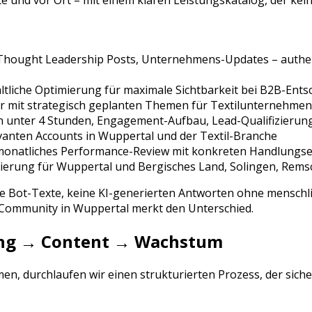
e und vor Ort – mit einem klaren Leistungskatalog, der kein
, Thought Leadership Posts, Unternehmens-Updates
– authe
tliche Optimierung für maximale Sichtbarkeit bei
B2B-Entsc
r mit strategisch geplanten Themen für
Textilunternehmen
n unter 4 Stunden, Engagement-Aufbau, Lead-Qualifizierun
vanten Accounts in
Wuppertal
und der
Textil
-Branche
 monatliches Performance-Review mit konkreten Handlung
ierung für
Wuppertal
und
Bergisches Land, Solingen, Rems
ne Bot-Texte, keine KI-generierten Antworten ohne menschli
e Community in
Wuppertal
merkt den Unterschied.
rung → Content → Wachstum
n, durchlaufen wir einen strukturierten Prozess, der sich