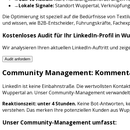
→
Lokale Signale:
Standort
Wuppertal
, Verknüpfung
Die Optimierung ist speziell auf die Bedürfnisse von
Texti
und wissen, wie
B2B-Entscheider, Führungskräfte, Fachex
Kostenloses Audit für Ihr
LinkedIn
-Profil in
Wu
Wir analysieren Ihren aktuellen
LinkedIn
-Auftritt und zeig
Audit anfordern
Community Management: Kommentar
LinkedIn
ist keine Einbahnstraße. Die wertvollsten Konta
Wuppertal
an. Unser Community-Management verwandelt Int
Reaktionszeit: unter 4 Stunden.
Keine Bot-Antworten, ke
verstehen. Das merken Ihre potenziellen Kunden aus
Wupp
Unser Community-Management umfasst: