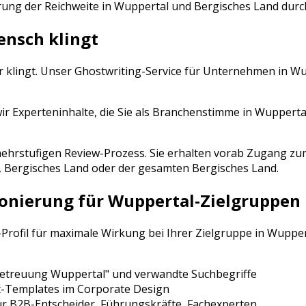
rung der Reichweite in
Wuppertal
und
Bergisches Land
durc
ensch klingt
r klingt. Unser Ghostwriting-Service für Unternehmen in
Wu
r Experteninhalte, die Sie als Branchenstimme in Wuppertal
n mehrstufigen Review-Prozess. Sie erhalten vorab Zugang
,
Bergisches Land
oder der gesamten
Bergisches Land
.
ionierung für
Wuppertal
-Zielgruppen
-Profil für maximale Wirkung bei Ihrer Zielgruppe in
Wupper
Betreuung
Wuppertal
" und verwandte Suchbegriffe
t-Templates im Corporate Design
ür
B2B-Entscheider, Führungskräfte, Fachexperten