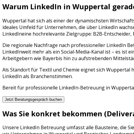
Warum
LinkedIn
in
Wuppertal
gerad
Wuppertal
hat sich als einer der dynamischsten Wirtschaf
ideales Umfeld für Unternehmen, die über
LinkedIn
wachse
LinkedIn
eine hochrelevante Zielgruppe:
B2B-Entscheider, 
Die regionale Nachfrage nach professioneller
LinkedIn B
LinkedIn
weit mehr als ein Social-Media-Kanal ist – es ist e
Arbeitgebern wie
Bayer
bis hin zu aufstrebenden Mittelst
Als Standort für Textil und Chemie eignet sich Wuppertal
LinkedIn als Branchenstimmen.
Bereit für professionelle
LinkedIn
-Betreuung in
Wupperta
Jetzt Beratungsgespräch buchen
Was Sie konkret bekommen (Deliver
Unsere
LinkedIn Betreuung
umfasst alle Bausteine, die S