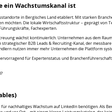
e ein Wachstumskanal ist
tsstandorte in
Bergisches Land
etabliert. Mit starken Branc
n möchten. Die lokale Wirtschaftsstruktur – geprägt von
T
Führungskräfte, Fachexperten
.
etreuung
wächst kontinuierlich. Unternehmen aus dem Rau
in strategischer
B2B Leads & Recruiting
-Kanal, der messbare
ändlern nutzen immer mehr Unternehmen die Plattform syst
 hervorragend für Expertenstatus und Branchenführerschaft.
l
?
ables)
ie für nachhaltiges Wachstum auf
LinkedIn
benötigen. Als Be