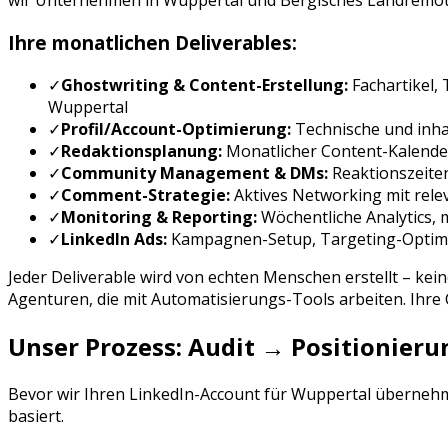
wir Unternehmen in
Wuppertal
und
Bergisches Land
remot
Ihre monatlichen Deliverables:
✓
Ghostwriting & Content-Erstellung:
Fachartikel
Wuppertal
✓
Profil/Account-Optimierung:
Technische und inhal
✓
Redaktionsplanung:
Monatlicher Content-Kalende
✓
Community Management & DMs:
Reaktionszeite
✓
Comment-Strategie:
Aktives Networking mit rele
✓
Monitoring & Reporting:
Wöchentliche Analytics,
✓
LinkedIn Ads
:
Kampagnen-Setup, Targeting-Optim
Jeder Deliverable wird von echten Menschen erstellt – kei
Agenturen, die mit Automatisierungs-Tools arbeiten. Ihr
Unser Prozess: Audit → Positionie
Bevor wir Ihren
LinkedIn
-Account für
Wuppertal
übernehme
basiert.