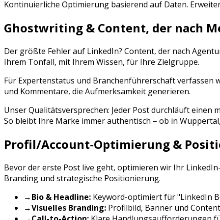
Kontinuierliche Optimierung basierend auf Daten. Erweite
Ghostwriting & Content, der nach M
Der größte Fehler auf
LinkedIn
? Content, der nach Agentu
Ihrem Tonfall, mit Ihrem Wissen, für Ihre Zielgruppe.
Für Expertenstatus und Branchenführerschaft verfassen wi
und Kommentare, die Aufmerksamkeit generieren.
Unser Qualitätsversprechen: Jeder Post durchläuft eine
So bleibt Ihre Marke immer authentisch – ob in
Wuppertal
Profil/Account-Optimierung & Posit
Bevor der erste Post live geht, optimieren wir Ihr
LinkedIn
Branding und strategische Positionierung.
→
Bio & Headline:
Keyword-optimiert für "
LinkedIn 
→
Visuelles Branding:
Profilbild, Banner und Conten
→
Call-to-Action:
Klare Handlungsaufforderungen f