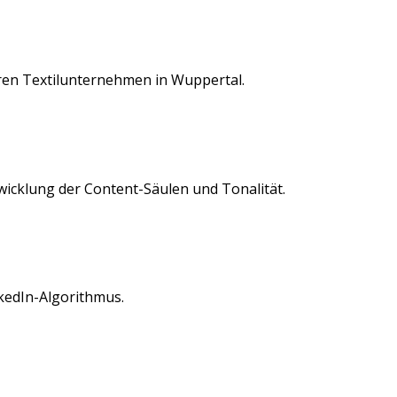
eren
Textilunternehmen
in
Wuppertal
.
twicklung der Content-Säulen und Tonalität.
kedIn
-Algorithmus.