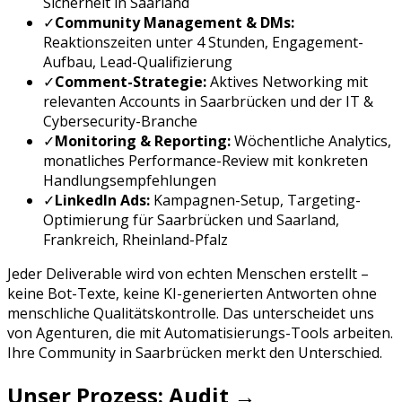
Sicherheit
in
Saarland
✓
Community Management & DMs:
Reaktionszeiten unter 4 Stunden, Engagement-
Aufbau, Lead-Qualifizierung
✓
Comment-Strategie:
Aktives Networking mit
relevanten Accounts in
Saarbrücken
und der
IT &
Cybersecurity
-Branche
✓
Monitoring & Reporting:
Wöchentliche Analytics,
monatliches Performance-Review mit konkreten
Handlungsempfehlungen
✓
LinkedIn Ads
:
Kampagnen-Setup, Targeting-
Optimierung für
Saarbrücken
und
Saarland,
Frankreich, Rheinland-Pfalz
Jeder Deliverable wird von echten Menschen erstellt –
keine Bot-Texte, keine KI-generierten Antworten ohne
menschliche Qualitätskontrolle. Das unterscheidet uns
von Agenturen, die mit Automatisierungs-Tools arbeiten.
Ihre Community in
Saarbrücken
merkt den Unterschied.
Unser Prozess: Audit →