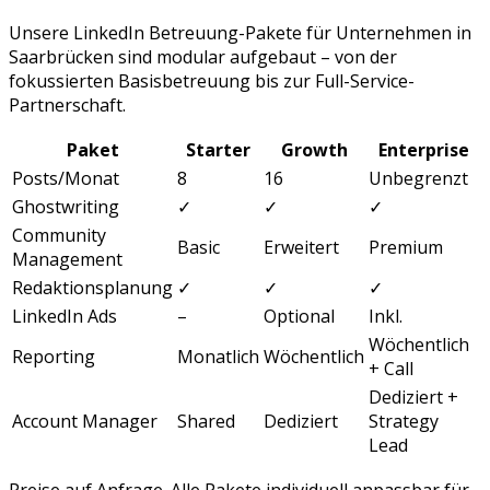
Unsere
LinkedIn Betreuung
-Pakete für Unternehmen in
Saarbrücken
sind modular aufgebaut – von der
fokussierten Basisbetreuung bis zur Full-Service-
Partnerschaft.
Paket
Starter
Growth
Enterprise
Posts/Monat
8
16
Unbegrenzt
Ghostwriting
✓
✓
✓
Community
Basic
Erweitert
Premium
Management
Redaktionsplanung
✓
✓
✓
LinkedIn Ads
–
Optional
Inkl.
Wöchentlich
Reporting
Monatlich
Wöchentlich
+ Call
Dediziert +
Account Manager
Shared
Dediziert
Strategy
Lead
Preise auf Anfrage. Alle Pakete individuell anpassbar für