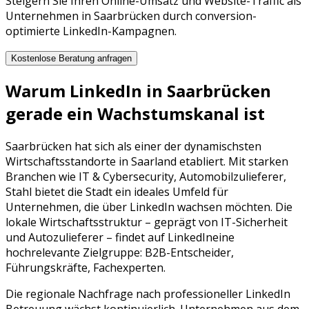
Steigern Sie Ihren Online-Umsatz und Website-Traffic als
Unternehmen in Saarbrücken durch conversion-
optimierte LinkedIn-Kampagnen.
Kostenlose Beratung anfragen
Warum
LinkedIn
in
Saarbrücken
gerade ein Wachstumskanal ist
Saarbrücken
hat sich als einer der dynamischsten
Wirtschaftsstandorte in
Saarland
etabliert. Mit starken
Branchen wie
IT & Cybersecurity, Automobilzulieferer,
Stahl
bietet die Stadt ein ideales Umfeld für
Unternehmen, die über
LinkedIn
wachsen möchten. Die
lokale Wirtschaftsstruktur – geprägt von
IT-Sicherheit
und
Autozulieferer
– findet auf
LinkedIn
eine
hochrelevante Zielgruppe:
B2B-Entscheider,
Führungskräfte, Fachexperten
.
Die regionale Nachfrage nach professioneller
LinkedIn
Betreuung
wächst kontinuierlich. Unternehmen aus dem