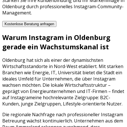
Stärken Sie Ihre Kundenbindung und Ihr Markenimage in
Oldenburg durch professionelles Instagram-Community-
Management.
Kostenlose Beratung anfragen
Warum
Instagram
in
Oldenburg
gerade ein Wachstumskanal ist
Oldenburg
hat sich als einer der dynamischsten
Wirtschaftsstandorte in
Nord-West
etabliert. Mit starken
Branchen wie
Energie, IT, Universität
bietet die Stadt ein
ideales Umfeld für Unternehmen, die über
Instagram
wachsen möchten. Die lokale Wirtschaftsstruktur –
geprägt von
Energieunternehmen
und
IT-Firmen
– findet
auf
Instagram
eine hochrelevante Zielgruppe:
B2C-
Kunden, junge Zielgruppen, Lifestyle-orientierte Nutzer
.
Die regionale Nachfrage nach professioneller
Instagram
Betreuung
wächst kontinuierlich. Unternehmen aus dem
Raum
Ammerland
erkennen zunehmend, dass