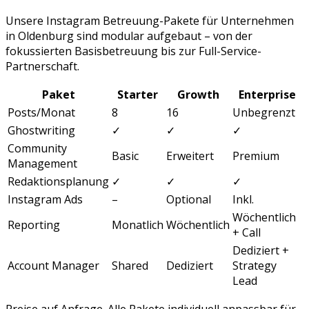
Unsere
Instagram Betreuung
-Pakete für Unternehmen
in
Oldenburg
sind modular aufgebaut – von der
fokussierten Basisbetreuung bis zur Full-Service-
Partnerschaft.
Paket
Starter
Growth
Enterprise
Posts/Monat
8
16
Unbegrenzt
Ghostwriting
✓
✓
✓
Community
Basic
Erweitert
Premium
Management
Redaktionsplanung
✓
✓
✓
Instagram Ads
–
Optional
Inkl.
Wöchentlich
Reporting
Monatlich
Wöchentlich
+ Call
Dediziert +
Account Manager
Shared
Dediziert
Strategy
Lead
Preise auf Anfrage. Alle Pakete individuell anpassbar für