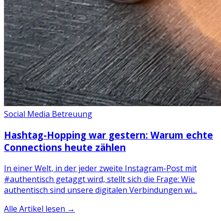
Social Media Betreuung
Hashtag-Hopping war gestern: Warum echte
Connections heute zählen
In einer Welt, in der jeder zweite Instagram-Post mit
#authentisch getaggt wird, stellt sich die Frage: Wie
authentisch sind unsere digitalen Verbindungen wi...
Alle Artikel lesen →