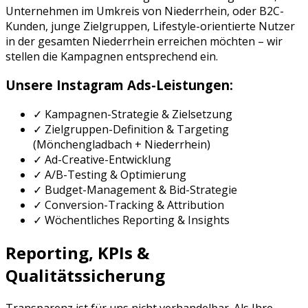
Unternehmen im Umkreis von
Niederrhein
, oder
B2C-
Kunden, junge Zielgruppen, Lifestyle-orientierte Nutzer
in der gesamten
Niederrhein
erreichen möchten – wir
stellen die Kampagnen entsprechend ein.
Unsere
Instagram Ads
-Leistungen:
✓ Kampagnen-Strategie & Zielsetzung
✓ Zielgruppen-Definition & Targeting
(
Mönchengladbach
+
Niederrhein
)
✓ Ad-Creative-Entwicklung
✓ A/B-Testing & Optimierung
✓ Budget-Management & Bid-Strategie
✓ Conversion-Tracking & Attribution
✓ Wöchentliches Reporting & Insights
Reporting, KPIs &
Qualitätssicherung
Transparenz ist für uns nicht verhandelbar. Als Ihre