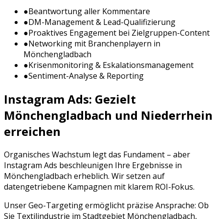
●
Beantwortung aller Kommentare
●
DM-Management & Lead-Qualifizierung
●
Proaktives Engagement bei Zielgruppen-Content
●
Networking mit Branchenplayern in
Mönchengladbach
●
Krisenmonitoring & Eskalationsmanagement
●
Sentiment-Analyse & Reporting
Instagram Ads
: Gezielt
Mönchengladbach
und
Niederrhein
erreichen
Organisches Wachstum legt das Fundament – aber
Instagram Ads
beschleunigen Ihre Ergebnisse in
Mönchengladbach
erheblich. Wir setzen auf
datengetriebene Kampagnen mit klarem ROI-Fokus.
Unser Geo-Targeting ermöglicht präzise Ansprache: Ob
Sie
Textilindustrie
im Stadtgebiet
Mönchengladbach
,