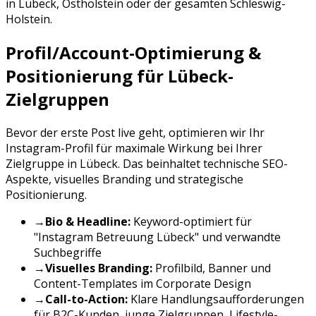
in
Lübeck
,
Ostholstein
oder der gesamten
Schleswig-
Holstein
.
Profil/Account-Optimierung &
Positionierung für
Lübeck
-
Zielgruppen
Bevor der erste Post live geht, optimieren wir Ihr
Instagram
-Profil für maximale Wirkung bei Ihrer
Zielgruppe in
Lübeck
. Das beinhaltet technische SEO-
Aspekte, visuelles Branding und strategische
Positionierung.
→
Bio & Headline:
Keyword-optimiert für
"
Instagram Betreuung
Lübeck
" und verwandte
Suchbegriffe
→
Visuelles Branding:
Profilbild, Banner und
Content-Templates im Corporate Design
→
Call-to-Action:
Klare Handlungsaufforderungen
für
B2C-Kunden, junge Zielgruppen, Lifestyle-