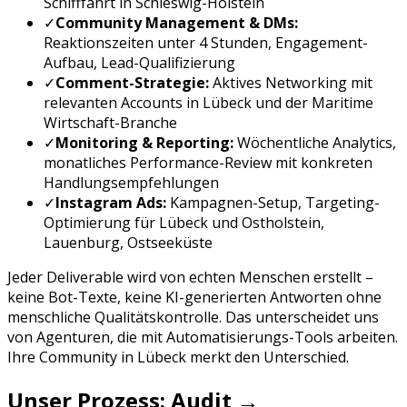
Schifffahrt
in
Schleswig-Holstein
✓
Community Management & DMs:
Reaktionszeiten unter 4 Stunden, Engagement-
Aufbau, Lead-Qualifizierung
✓
Comment-Strategie:
Aktives Networking mit
relevanten Accounts in
Lübeck
und der
Maritime
Wirtschaft
-Branche
✓
Monitoring & Reporting:
Wöchentliche Analytics,
monatliches Performance-Review mit konkreten
Handlungsempfehlungen
✓
Instagram Ads
:
Kampagnen-Setup, Targeting-
Optimierung für
Lübeck
und
Ostholstein,
Lauenburg, Ostseeküste
Jeder Deliverable wird von echten Menschen erstellt –
keine Bot-Texte, keine KI-generierten Antworten ohne
menschliche Qualitätskontrolle. Das unterscheidet uns
von Agenturen, die mit Automatisierungs-Tools arbeiten.
Ihre Community in
Lübeck
merkt den Unterschied.
Unser Prozess: Audit →