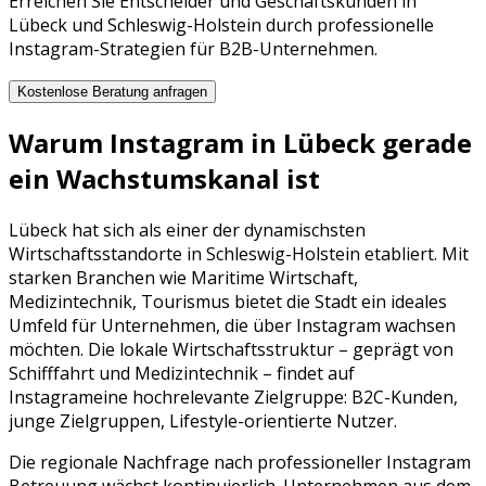
Erreichen Sie Entscheider und Geschäftskunden in
Lübeck und Schleswig-Holstein durch professionelle
Instagram-Strategien für B2B-Unternehmen.
Kostenlose Beratung anfragen
Warum
Instagram
in
Lübeck
gerade
ein Wachstumskanal ist
Lübeck
hat sich als einer der dynamischsten
Wirtschaftsstandorte in
Schleswig-Holstein
etabliert. Mit
starken Branchen wie
Maritime Wirtschaft,
Medizintechnik, Tourismus
bietet die Stadt ein ideales
Umfeld für Unternehmen, die über
Instagram
wachsen
möchten. Die lokale Wirtschaftsstruktur – geprägt von
Schifffahrt
und
Medizintechnik
– findet auf
Instagram
eine hochrelevante Zielgruppe:
B2C-Kunden,
junge Zielgruppen, Lifestyle-orientierte Nutzer
.
Die regionale Nachfrage nach professioneller
Instagram
Betreuung
wächst kontinuierlich. Unternehmen aus dem