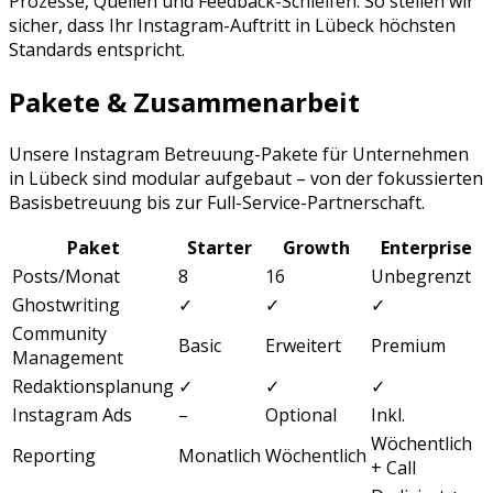
Prozesse, Quellen und Feedback-Schleifen. So stellen wir
sicher, dass Ihr
Instagram
-Auftritt in
Lübeck
höchsten
Standards entspricht.
Pakete & Zusammenarbeit
Unsere
Instagram Betreuung
-Pakete für Unternehmen
in
Lübeck
sind modular aufgebaut – von der fokussierten
Basisbetreuung bis zur Full-Service-Partnerschaft.
Paket
Starter
Growth
Enterprise
Posts/Monat
8
16
Unbegrenzt
Ghostwriting
✓
✓
✓
Community
Basic
Erweitert
Premium
Management
Redaktionsplanung
✓
✓
✓
Instagram Ads
–
Optional
Inkl.
Wöchentlich
Reporting
Monatlich
Wöchentlich
+ Call