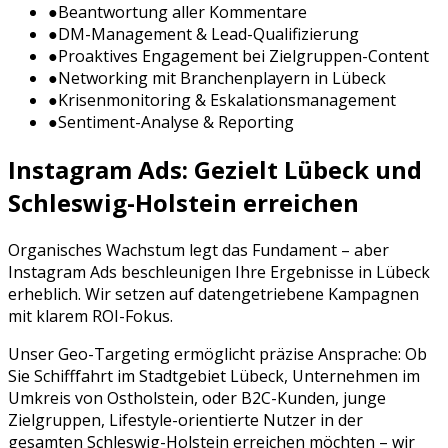
●
Beantwortung aller Kommentare
●
DM-Management & Lead-Qualifizierung
●
Proaktives Engagement bei Zielgruppen-Content
●
Networking mit Branchenplayern in
Lübeck
●
Krisenmonitoring & Eskalationsmanagement
●
Sentiment-Analyse & Reporting
Instagram Ads
: Gezielt
Lübeck
und
Schleswig-Holstein
erreichen
Organisches Wachstum legt das Fundament – aber
Instagram Ads
beschleunigen Ihre Ergebnisse in
Lübeck
erheblich. Wir setzen auf datengetriebene Kampagnen
mit klarem ROI-Fokus.
Unser Geo-Targeting ermöglicht präzise Ansprache: Ob
Sie
Schifffahrt
im Stadtgebiet
Lübeck
, Unternehmen im
Umkreis von
Ostholstein
, oder
B2C-Kunden, junge
Zielgruppen, Lifestyle-orientierte Nutzer
in der
gesamten
Schleswig-Holstein
erreichen möchten – wir