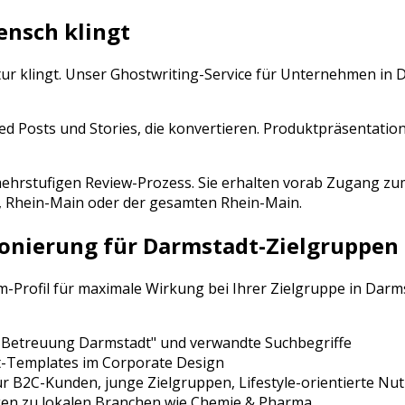
ensch klingt
tur klingt. Unser Ghostwriting-Service für Unternehmen in
D
ed Posts und Stories, die konvertieren. Produktpräsentation
n mehrstufigen Review-Prozess. Sie erhalten vorab Zugang
,
Rhein-Main
oder der gesamten
Rhein-Main
.
ionierung für
Darmstadt
-Zielgruppen
am
-Profil für maximale Wirkung bei Ihrer Zielgruppe in
Darm
 Betreuung
Darmstadt
" und verwandte Suchbegriffe
t-Templates im Corporate Design
ür
B2C-Kunden, junge Zielgruppen, Lifestyle-orientierte Nut
en zu lokalen Branchen wie
Chemie & Pharma