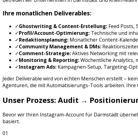
betreuen wir Unternehmen in
Darmstadt
und
Rhein-Main
Ihre monatlichen Deliverables:
✓
Ghostwriting & Content-Erstellung:
Feed Posts, S
✓
Profil/Account-Optimierung:
Technische und inhal
✓
Redaktionsplanung:
Monatlicher Content-Kalende
✓
Community Management & DMs:
Reaktionszeite
✓
Comment-Strategie:
Aktives Networking mit rele
✓
Monitoring & Reporting:
Wöchentliche Analytics,
✓
Instagram Ads
:
Kampagnen-Setup, Targeting-Opt
Jeder Deliverable wird von echten Menschen erstellt – kei
Agenturen, die mit Automatisierungs-Tools arbeiten. Ihr
Unser Prozess: Audit → Positionie
Bevor wir Ihren
Instagram
-Account für
Darmstadt
übernehm
basiert.
01