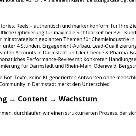
remote und vor Ort – mit einem klaren Leistungskatalog, der
tories, Reels
– authentisch und markenkonform für Ihre Zi
tliche Optimierung für maximale Sichtbarkeit bei
B2C-Kunde
r mit strategisch geplanten Themen für
Chemieindustrie
in
n unter 4 Stunden, Engagement-Aufbau, Lead-Qualifizierun
vanten Accounts in
Darmstadt
und der
Chemie & Pharma
-Br
 monatliches Performance-Review mit konkreten Handlung
imierung für
Darmstadt
und
Rhein-Main, Odenwald, Bergst
ne Bot-Texte, keine KI-generierten Antworten ohne menschli
e Community in
Darmstadt
merkt den Unterschied.
rung → Content → Wachstum
en, durchlaufen wir einen strukturierten Prozess, der si