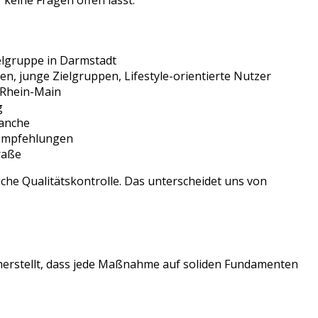
 keine Fragen offen lässt.
elgruppe in
Darmstadt
n, junge Zielgruppen, Lifestyle-orientierte Nutzer
Rhein-Main
g
anche
sempfehlungen
raße
che Qualitätskontrolle. Das unterscheidet uns von
cherstellt, dass jede Maßnahme auf soliden Fundamenten