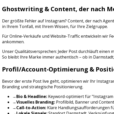
Ghostwriting & Content, der nach M
Der größte Fehler auf
Instagram
? Content, der nach Agen
in Ihrem Tonfall, mit Ihrem Wissen, für Ihre Zielgruppe.
Für Online-Verkäufe und Website-Traffic entwickeln wir Fe
ankommen.
Unser Qualitätsversprechen: Jeder Post durchläuft eine
So bleibt Ihre Marke immer authentisch – ob in
Darmstadt
Profil/Account-Optimierung & Posit
Bevor der erste Post live geht, optimieren wir Ihr
Instagr
Branding und strategische Positionierung.
→
Bio & Headline:
Keyword-optimiert für "
Instagram
→
Visuelles Branding:
Profilbild, Banner und Conten
→
Call-to-Action:
Klare Handlungsaufforderungen f
→
Lokale Signale:
Standort
Darmstadt
, Verknüpfung