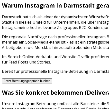
Warum
Instagram
in
Darmstadt
gera
Darmstadt
hat sich als einer der dynamischsten Wirtschaf
Stadt ein ideales Umfeld für Unternehmen, die über
Insta
Instagram
eine hochrelevante Zielgruppe:
B2C-Kunden, jung
Die regionale Nachfrage nach professioneller
Instagram 
mehr als ein Social-Media-Kanal ist – es ist ein strategisch
Arbeitgebern wie
Merck
bis hin zu aufstrebenden Mittels
Im Bereich Online-Verkäufe und Website-Traffic profitier
für Feed Posts und Stories.
Bereit für professionelle
Instagram
-Betreuung in
Darmsta
Jetzt Beratungsgespräch buchen
Was Sie konkret bekommen (Deliver
Unsere
Instagram Betreuung
umfasst alle Bausteine, die