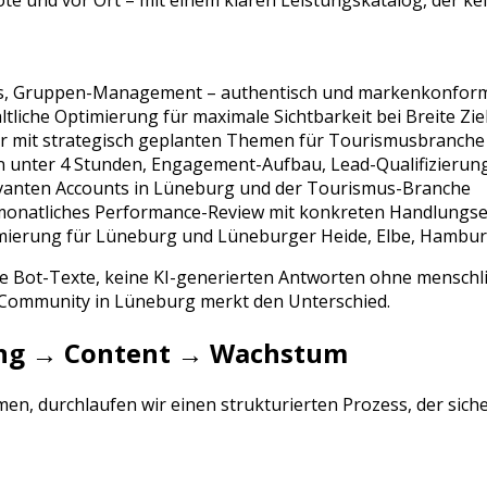
te und vor Ort – mit einem klaren Leistungskatalog, der kei
ts, Gruppen-Management
– authentisch und markenkonform 
tliche Optimierung für maximale Sichtbarkeit bei
Breite Zi
r mit strategisch geplanten Themen für
Tourismusbranche
n unter 4 Stunden, Engagement-Aufbau, Lead-Qualifizierun
vanten Accounts in
Lüneburg
und der
Tourismus
-Branche
 monatliches Performance-Review mit konkreten Handlung
mierung für
Lüneburg
und
Lüneburger Heide, Elbe, Hambu
ne Bot-Texte, keine KI-generierten Antworten ohne menschli
e Community in
Lüneburg
merkt den Unterschied.
rung → Content → Wachstum
n, durchlaufen wir einen strukturierten Prozess, der sich