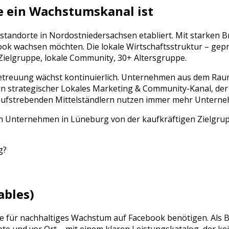
 ein Wachstumskanal ist
sstandorte in
Nordostniedersachsen
etabliert. Mit starken 
ook
wachsen möchten. Die lokale Wirtschaftsstruktur – gep
 Zielgruppe, lokale Community, 30+ Altersgruppe
.
etreuung
wächst kontinuierlich. Unternehmen aus dem Ra
ein strategischer
Lokales Marketing & Community
-Kanal, de
 aufstrebenden Mittelständlern nutzen immer mehr Unterneh
en Unternehmen in Lüneburg von der kaufkräftigen Zielgrup
g
?
ables)
Sie für nachhaltiges Wachstum auf
Facebook
benötigen. Als 