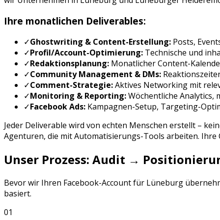
wir Unternehmen in
Lüneburg
und
Lüneburger Heide
remo
Ihre monatlichen Deliverables:
✓
Ghostwriting & Content-Erstellung:
Posts, Even
✓
Profil/Account-Optimierung:
Technische und inhal
✓
Redaktionsplanung:
Monatlicher Content-Kalende
✓
Community Management & DMs:
Reaktionszeite
✓
Comment-Strategie:
Aktives Networking mit rele
✓
Monitoring & Reporting:
Wöchentliche Analytics,
✓
Facebook Ads
:
Kampagnen-Setup, Targeting-Opti
Jeder Deliverable wird von echten Menschen erstellt – kei
Agenturen, die mit Automatisierungs-Tools arbeiten. Ihr
Unser Prozess: Audit → Positionie
Bevor wir Ihren
Facebook
-Account für
Lüneburg
übernehme
basiert.
01