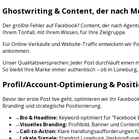
Ghostwriting & Content, der nach M
Der größte Fehler auf
Facebook
? Content, der nach Agent
Ihrem Tonfall, mit Ihrem Wissen, für Ihre Zielgruppe.
Für Online-Verkäufe und Website-Traffic entwickeln wir Po
ankommen.
Unser Qualitätsversprechen: Jeder Post durchläuft eine
So bleibt Ihre Marke immer authentisch – ob in
Lüneburg
Profil/Account-Optimierung & Posit
Bevor der erste Post live geht, optimieren wir Ihr
Faceboo
Branding und strategische Positionierung.
→
Bio & Headline:
Keyword-optimiert für "
Facebook 
→
Visuelles Branding:
Profilbild, Banner und Conten
→
Call-to-Action:
Klare Handlungsaufforderungen f
→
Lokale Signale:
Standort
Lüneburg
, Verknüpfung