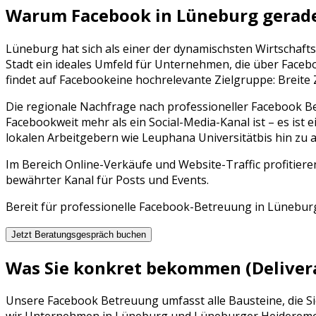
Warum
Facebook
in
Lüneburg
gerade
Lüneburg
hat sich als einer der dynamischsten Wirtschaft
Stadt ein ideales Umfeld für Unternehmen, die über
Faceb
findet auf
Facebook
eine hochrelevante Zielgruppe:
Breite
Die regionale Nachfrage nach professioneller
Facebook B
Facebook
weit mehr als ein Social-Media-Kanal ist – es ist 
lokalen Arbeitgebern wie
Leuphana Universität
bis hin zu
Im Bereich Online-Verkäufe und Website-Traffic profitier
bewährter Kanal für Posts und Events.
Bereit für professionelle
Facebook
-Betreuung in
Lünebur
Jetzt Beratungsgespräch buchen
Was Sie konkret bekommen (Deliver
Unsere
Facebook Betreuung
umfasst alle Bausteine, die 