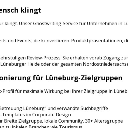
ensch klingt
ur klingt. Unser Ghostwriting-Service für Unternehmen in
L
sts und Events, die konvertieren. Produktpräsentationen, d
n mehrstufigen Review-Prozess. Sie erhalten vorab Zugang
,
Lüneburger Heide
oder der gesamten
Nordostniedersachs
ionierung für
Lüneburg
-Zielgruppen
k
-Profil für maximale Wirkung bei Ihrer Zielgruppe in
Lüneb
Betreuung
Lüneburg
" und verwandte Suchbegriffe
t-Templates im Corporate Design
ür
Breite Zielgruppe, lokale Community, 30+ Altersgruppe
en zu lokalen Branchen wie
Tourismus