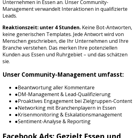
Unternehmen in
Essen
an. Unser Community-
Management verwandelt Interaktionen in qualifizierte
Leads.
Reaktionszeit: unter 4 Stunden.
Keine Bot-Antworten,
keine generischen Templates. Jede Antwort wird von
Menschen geschrieben, die Ihr Unternehmen und Ihre
Branche verstehen. Das merken Ihre potenziellen
Kunden aus
Essen
und
Ruhrgebiet
– und das schätzen
sie.
Unser Community-Management umfasst:
●
Beantwortung aller Kommentare
●
DM-Management & Lead-Qualifizierung
●
Proaktives Engagement bei Zielgruppen-Content
●
Networking mit Branchenplayern in
Essen
●
Krisenmonitoring & Eskalationsmanagement
●
Sentiment-Analyse & Reporting
Facebook Ads
: Gezielt
Essen
und