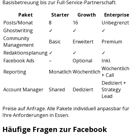
Basisbetreuung bis zur Full-Service-Partnerschaft.
Paket
Starter
Growth
Enterprise
Posts/Monat
8
16
Unbegrenzt
Ghostwriting
✓
✓
✓
Community
Basic
Erweitert
Premium
Management
Redaktionsplanung
✓
✓
✓
Facebook Ads
–
Optional
Inkl.
Wöchentlich
Reporting
Monatlich
Wöchentlich
+ Call
Dediziert +
Account Manager
Shared
Dediziert
Strategy
Lead
Preise auf Anfrage. Alle Pakete individuell anpassbar für
Ihre Anforderungen in
Essen
.
Häufige Fragen zur
Facebook