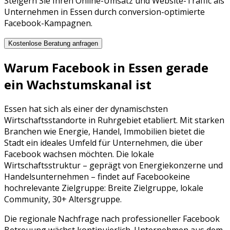
Steigern Sie Ihren Online-Umsatz und Website-Traffic als
Unternehmen in Essen durch conversion-optimierte
Facebook-Kampagnen.
Kostenlose Beratung anfragen
Warum
Facebook
in
Essen
gerade
ein Wachstumskanal ist
Essen
hat sich als einer der dynamischsten
Wirtschaftsstandorte in
Ruhrgebiet
etabliert. Mit starken
Branchen wie
Energie, Handel, Immobilien
bietet die
Stadt ein ideales Umfeld für Unternehmen, die über
Facebook
wachsen möchten. Die lokale
Wirtschaftsstruktur – geprägt von
Energiekonzerne
und
Handelsunternehmen
– findet auf
Facebook
eine
hochrelevante Zielgruppe:
Breite Zielgruppe, lokale
Community, 30+ Altersgruppe
.
Die regionale Nachfrage nach professioneller
Facebook
Betreuung
wächst kontinuierlich. Unternehmen aus dem