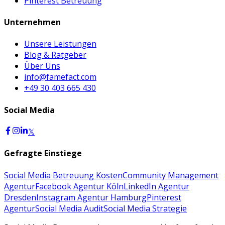
Pinterest Betreuung
Unternehmen
Unsere Leistungen
Blog & Ratgeber
Über Uns
info@famefact.com
+49 30 403 665 430
Social Media
𝕏
Gefragte Einstiege
Social Media Betreuung Kosten
Community Management
Agentur
Facebook Agentur Köln
LinkedIn Agentur
Dresden
Instagram Agentur Hamburg
Pinterest
Agentur
Social Media Audit
Social Media Strategie