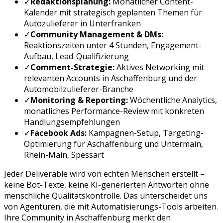
✓
Redaktionsplanung:
Monatlicher Content-
Kalender mit strategisch geplanten Themen für
Autozulieferer
in
Unterfranken
✓
Community Management & DMs:
Reaktionszeiten unter 4 Stunden, Engagement-
Aufbau, Lead-Qualifizierung
✓
Comment-Strategie:
Aktives Networking mit
relevanten Accounts in
Aschaffenburg
und der
Automobilzulieferer
-Branche
✓
Monitoring & Reporting:
Wöchentliche Analytics,
monatliches Performance-Review mit konkreten
Handlungsempfehlungen
✓
Facebook Ads
:
Kampagnen-Setup, Targeting-
Optimierung für
Aschaffenburg
und
Untermain,
Rhein-Main, Spessart
Jeder Deliverable wird von echten Menschen erstellt –
keine Bot-Texte, keine KI-generierten Antworten ohne
menschliche Qualitätskontrolle. Das unterscheidet uns
von Agenturen, die mit Automatisierungs-Tools arbeiten.
Ihre Community in
Aschaffenburg
merkt den