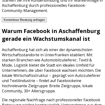
Stärken Sie Ihre Kundenbindung und Ihr Markenimage in
Aschaffenburg durch professionelles Facebook-
Community-Management.
Kostenlose Beratung anfragen
Warum
Facebook
in
Aschaffenburg
gerade ein Wachstumskanal ist
Aschaffenburg
hat sich als einer der dynamischsten
Wirtschaftsstandorte in
Unterfranken
etabliert. Mit
starken Branchen wie
Automobilzulieferer, Textil &
Mode, Logistik
bietet die Stadt ein ideales Umfeld für
Unternehmen, die über
Facebook
wachsen möchten. Die
lokale Wirtschaftsstruktur – geprägt von
Autozulieferer
und
Textilindustrie
– findet auf
Facebook
eine
hochrelevante Zielgruppe:
Breite Zielgruppe, lokale
Community, 30+ Altersgruppe
.
Die regionale Nachfrage nach professioneller
Facebook
Betreuung
wächst kontinuierlich. Unternehmen aus dem