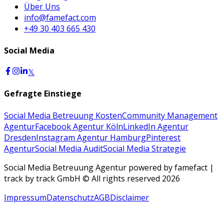
Über Uns
info@famefact.com
+49 30 403 665 430
Social Media
𝕏
Gefragte Einstiege
Social Media Betreuung Kosten
Community Management
Agentur
Facebook Agentur Köln
LinkedIn Agentur
Dresden
Instagram Agentur Hamburg
Pinterest
Agentur
Social Media Audit
Social Media Strategie
Social Media Betreuung Agentur powered by famefact |
track by track GmbH © All rights reserved 2026
Impressum
Datenschutz
AGB
Disclaimer