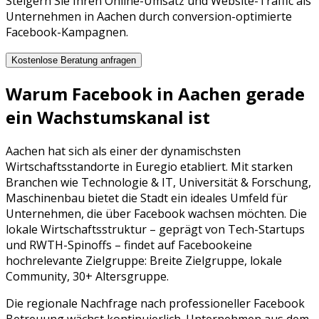
Steigern Sie Ihren Online-Umsatz und Website-Traffic als
Unternehmen in Aachen durch conversion-optimierte
Facebook-Kampagnen.
Kostenlose Beratung anfragen
Warum
Facebook
in
Aachen
gerade
ein Wachstumskanal ist
Aachen
hat sich als einer der dynamischsten
Wirtschaftsstandorte in
Euregio
etabliert. Mit starken
Branchen wie
Technologie & IT, Universität & Forschung,
Maschinenbau
bietet die Stadt ein ideales Umfeld für
Unternehmen, die über
Facebook
wachsen möchten. Die
lokale Wirtschaftsstruktur – geprägt von
Tech-Startups
und
RWTH-Spinoffs
– findet auf
Facebook
eine
hochrelevante Zielgruppe:
Breite Zielgruppe, lokale
Community, 30+ Altersgruppe
.
Die regionale Nachfrage nach professioneller
Facebook
Betreuung
wächst kontinuierlich. Unternehmen aus dem