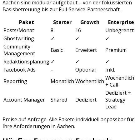
Aachen
sind modular aufgebaut – von der fokussierten
Basisbetreuung bis zur Full-Service-Partnerschaft.
Paket
Starter
Growth
Enterprise
Posts/Monat
8
16
Unbegrenzt
Ghostwriting
✓
✓
✓
Community
Basic
Erweitert
Premium
Management
Redaktionsplanung
✓
✓
✓
Facebook Ads
–
Optional
Inkl.
Wöchentlich
Reporting
Monatlich
Wöchentlich
+ Call
Dediziert +
Account Manager
Shared
Dediziert
Strategy
Lead
Preise auf Anfrage. Alle Pakete individuell anpassbar für
Ihre Anforderungen in
Aachen
.